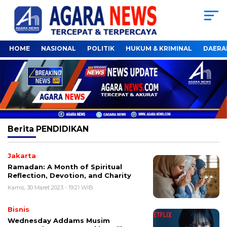
HOME
NASIONAL
POLITIK
HUKUM & KRIMINAL
DAERA
Berita
PENDIDIKAN
Jakarta
Ramadan: A Month of Spiritual
Reflection, Devotion, and Charity
Kamis, 30 Maret 2023 - 19:21 WIB
Bisnis
Wednesday Addams Musim