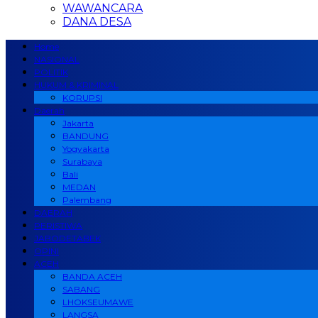
WAWANCARA
DANA DESA
Home
NASIONAL
POLITIK
HUKUM & KRIMINAL
KORUPSI
Daerah
Jakarta
BANDUNG
Yogyakarta
Surabaya
Bali
MEDAN
Palembang
DAERAH
PERISTIWA
JABODETABEK
OPINI
ACEH
BANDA ACEH
SABANG
LHOKSEUMAWE
LANGSA