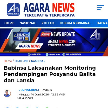
HOME
NASIONAL
POLITIK
HUKUM & KRIMINAL
DAERA
/
/
Home
HEADLINE
NASIONAL
Babinsa Laksanakan Monitoring
Pendampingan Posyandu Balita
dan Lansia
LIA HAMBALI
- Redaksi
Minggu, 14 Juni 2026 - 12:36 WIB
5064 views