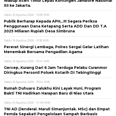
Wabup Aceh Timur Lepas Kontingen Jambore Nasional
XII ke Jakarta.
Sabtu, 8 Agustus 2026 - 15:28 WIB
Publik Berharap Kepada APH,..!!! Segera Periksa
Penggunaan Dana Ketapang Serta ADD Dan DD T.A
2025 Miliaran Rupiah Desa Simbruna
Sabtu, 8 Agustus 2026 - 15:18 WIB
Pererat Sinergi Lembaga, Polres Sergai Gelar Latihan
Menembak Bersama Pengadilan Agama
Sabtu, 8 Agustus 2026 - 15:14 WIB
Gercep, Kurang Dari 6 Jam Terduga Pelaku Curanmor
Diringkus Personil Polsek Kotarih Di Tebingtinggi
Sabtu, 8 Agustus 2026 - 15:04 WIB
Rumah Duhuaro Zalukhu Kini Layak Huni, Program
Bakti TNI Hadirkan Harapan Baru di Nias Utara
Sabtu, 8 Agustus 2026 - 14:49 WIB
TNI AD (Jenderal. Maruli Simanjuntak. MSc) dan Empat
Pemda Sepakati Pengelolaan Sampah Berbasis