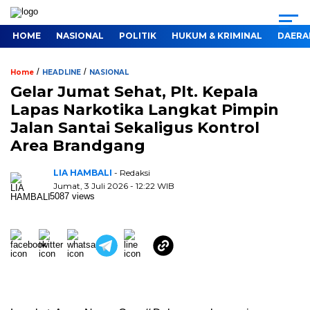
HOME
NASIONAL
POLITIK
HUKUM & KRIMINAL
DAERA
/
/
Home
HEADLINE
NASIONAL
Gelar Jumat Sehat, Plt. Kepala
Lapas Narkotika Langkat Pimpin
Jalan Santai Sekaligus Kontrol
Area Brandgang
LIA HAMBALI
- Redaksi
Jumat, 3 Juli 2026 - 12:22 WIB
5087 views