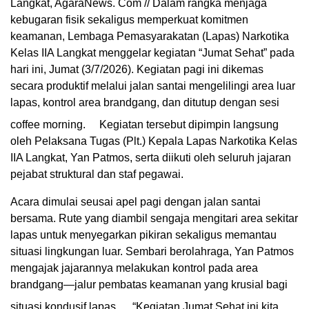
Langkat, AgaraNews. Com // Dalam rangka menjaga
kebugaran fisik sekaligus memperkuat komitmen
keamanan, Lembaga Pemasyarakatan (Lapas) Narkotika
Kelas IIA Langkat menggelar kegiatan “Jumat Sehat” pada
hari ini, Jumat (3/7/2026). Kegiatan pagi ini dikemas
secara produktif melalui jalan santai mengelilingi area luar
lapas, kontrol area brandgang, dan ditutup dengan sesi
coffee morning.
Kegiatan tersebut dipimpin langsung
oleh Pelaksana Tugas (Plt.) Kepala Lapas Narkotika Kelas
IIA Langkat, Yan Patmos, serta diikuti oleh seluruh jajaran
pejabat struktural dan staf pegawai.
Acara dimulai seusai apel pagi dengan jalan santai
bersama. Rute yang diambil sengaja mengitari area sekitar
lapas untuk menyegarkan pikiran sekaligus memantau
situasi lingkungan luar. Sembari berolahraga, Yan Patmos
mengajak jajarannya melakukan kontrol pada area
brandgang—jalur pembatas keamanan yang krusial bagi
situasi kondusif lapas.
“Kegiatan Jumat Sehat ini kita