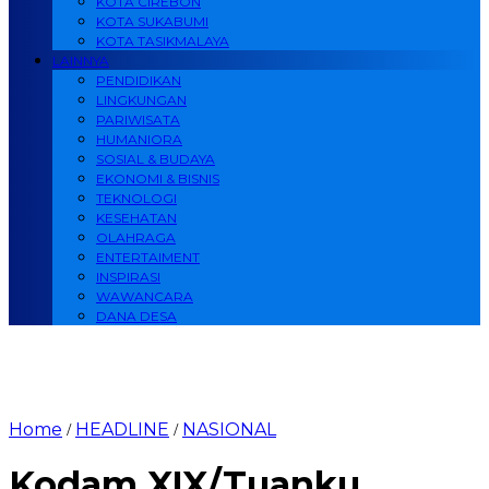
KOTA CIREBON
KOTA SUKABUMI
KOTA TASIKMALAYA
LAINNYA
PENDIDIKAN
LINGKUNGAN
PARIWISATA
HUMANIORA
SOSIAL & BUDAYA
EKONOMI & BISNIS
TEKNOLOGI
KESEHATAN
OLAHRAGA
ENTERTAIMENT
INSPIRASI
WAWANCARA
DANA DESA
Home
HEADLINE
NASIONAL
/
/
Kodam XIX/Tuanku