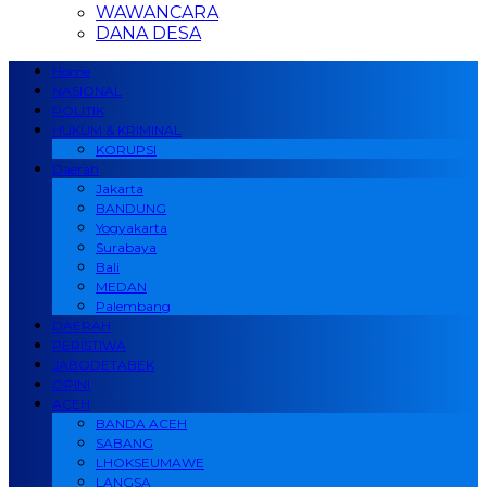
WAWANCARA
DANA DESA
Home
NASIONAL
POLITIK
HUKUM & KRIMINAL
KORUPSI
Daerah
Jakarta
BANDUNG
Yogyakarta
Surabaya
Bali
MEDAN
Palembang
DAERAH
PERISTIWA
JABODETABEK
OPINI
ACEH
BANDA ACEH
SABANG
LHOKSEUMAWE
LANGSA