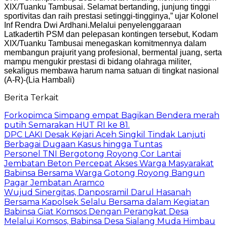
XIX/Tuanku Tambusai. Selamat bertanding, junjung tinggi
sportivitas dan raih prestasi setinggi-tingginya,” ujar Kolonel
Inf Rendra Dwi Ardhani.
Melalui penyelenggaraan
Latkadertih PSM dan pelepasan kontingen tersebut, Kodam
XIX/Tuanku Tambusai menegaskan komitmennya dalam
membangun prajurit yang profesional, bermental juang, serta
mampu mengukir prestasi di bidang olahraga militer,
sekaligus membawa harum nama satuan di tingkat nasional
(A-R)-(Lia Hambali)
Berita Terkait
Forkopimca Simpang empat Bagikan Bendera merah
putih Semarakan HUT RI ke 81.
DPC LAKI Desak Kejari Aceh Singkil Tindak Lanjuti
Berbagai Dugaan Kasus hingga Tuntas
Personel TNI Bergotong Royong Cor Lantai
Jembatan Beton Percepat Akses Warga Masyarakat
Babinsa Bersama Warga Gotong Royong Bangun
Pagar Jembatan Aramco
Wujud Sinergitas, Danposramil Darul Hasanah
Bersama Kapolsek Selalu Bersama dalam Kegiatan
Babinsa Giat Komsos Dengan Perangkat Desa
Melalui Komsos, Babinsa Desa Sialang Muda Himbau