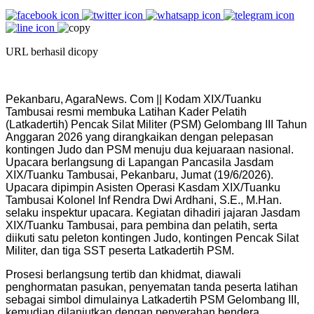
URL berhasil dicopy
Pekanbaru, AgaraNews. Com || Kodam XIX/Tuanku
Tambusai resmi membuka Latihan Kader Pelatih
(Latkadertih) Pencak Silat Militer (PSM) Gelombang III Tahun
Anggaran 2026 yang dirangkaikan dengan pelepasan
kontingen Judo dan PSM menuju dua kejuaraan nasional.
Upacara berlangsung di Lapangan Pancasila Jasdam
XIX/Tuanku Tambusai, Pekanbaru, Jumat (19/6/2026).
Upacara dipimpin Asisten Operasi Kasdam XIX/Tuanku
Tambusai Kolonel Inf Rendra Dwi Ardhani, S.E., M.Han.
selaku inspektur upacara. Kegiatan dihadiri jajaran Jasdam
XIX/Tuanku Tambusai, para pembina dan pelatih, serta
diikuti satu peleton kontingen Judo, kontingen Pencak Silat
Militer, dan tiga SST peserta Latkadertih PSM.
Prosesi berlangsung tertib dan khidmat, diawali
penghormatan pasukan, penyematan tanda peserta latihan
sebagai simbol dimulainya Latkadertih PSM Gelombang III,
kemudian dilanjutkan dengan penyerahan bendera