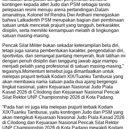
kontingen kepada atlet Judo dan PSM sebagai tanda
pelepasan resmi menuju arena pertandingan.
Dalam
amanatnya, Kolonel Inf Rendra Dwi Ardhani menegaskan
bahwa Latkadertih PSM merupakan bagian dari pembinaan
satuan untuk mencetak prajurit yang tangguh, berkarakter,
disiplin, serta memiliki kemampuan melatih di lingkungan
satuan masing-masing.
Pencak Silat Militer bukan sekadar keterampilan bela diri,
tetapi juga sarana pembentukan karakter, pengendalian diri,
sportivitas, dan semangat pantang menyerah. Ikuti latihan ini
dengan penuh disiplin dan tanggung jawab agar mampu
menjadi pelatih yang profesional di satuan masing-masing,”
tegasnya.
Momentum tersebut juga dimanfaatkan untuk
melepas prajurit terbaik Kodam XIX/Tuanku Tambusai yang
akan membawa nama satuan pada dua ajang bergengsi
tingkat nasional, yakni Kejuaraan Nasional Judo Piala
Kasad 2026 di Cilodong dan Kejuaraan Nasional Pencak
Silat Rektor UNP Championship 2026 di Kota Padang.
“Pada hari ini juga kita melepas prajurit terbaik Kodam
XIX/Tuanku Tambusai, yaitu kontingen Judo dan PSM yang
akan mengikuti Kejuaraan Nasional Judo Piala Kasad 2026
di Cilodong dan Kejuaraan Nasional Pencak Silat Rektor
UNP Championship 2026 di Kota Padang mewakili Kodam