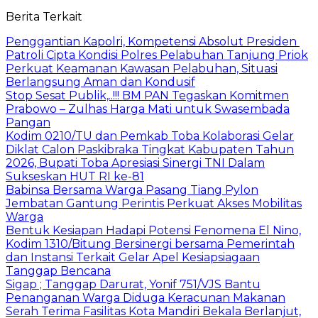
Berita Terkait
Penggantian Kapolri, Kompetensi Absolut Presiden
Patroli Cipta Kondisi Polres Pelabuhan Tanjung Priok
Perkuat Keamanan Kawasan Pelabuhan, Situasi
Berlangsung Aman dan Kondusif
Stop Sesat Publik,..!!! BM PAN Tegaskan Komitmen
Prabowo – Zulhas Harga Mati untuk Swasembada
Pangan
Kodim 0210/TU dan Pemkab Toba Kolaborasi Gelar
Diklat Calon Paskibraka Tingkat Kabupaten Tahun
2026, Bupati Toba Apresiasi Sinergi TNI Dalam
Sukseskan HUT RI ke-81
Babinsa Bersama Warga Pasang Tiang Pylon
Jembatan Gantung Perintis Perkuat Akses Mobilitas
Warga
Bentuk Kesiapan Hadapi Potensi Fenomena El Nino,
Kodim 1310/Bitung Bersinergi bersama Pemerintah
dan Instansi Terkait Gelar Apel Kesiapsiagaan
Tanggap Bencana
Sigap ; Tanggap Darurat, Yonif 751/VJS Bantu
Penanganan Warga Diduga Keracunan Makanan
Serah Terima Fasilitas Kota Mandiri Bekala Berlanjut,