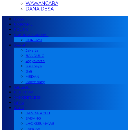
WAWANCARA
DANA DESA
Home
NASIONAL
POLITIK
HUKUM & KRIMINAL
KORUPSI
Daerah
Jakarta
BANDUNG
Yogyakarta
Surabaya
Bali
MEDAN
Palembang
DAERAH
PERISTIWA
JABODETABEK
OPINI
ACEH
BANDA ACEH
SABANG
LHOKSEUMAWE
LANGSA