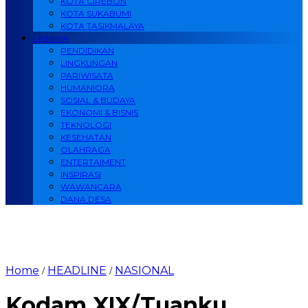
KOTA CIREBON
KOTA SUKABUMI
KOTA TASIKMALAYA
LAINNYA
PENDIDIKAN
LINGKUNGAN
PARIWISATA
HUMANIORA
SOSIAL & BUDAYA
EKONOMI & BISNIS
TEKNOLOGI
KESEHATAN
OLAHRAGA
ENTERTAIMENT
INSPIRASI
WAWANCARA
DANA DESA
Home
HEADLINE
NASIONAL
/
/
Kodam XIX/Tuanku