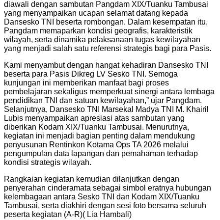
diawali dengan sambutan Pangdam XIX/Tuanku Tambusai
yang menyampaikan ucapan selamat datang kepada
Dansesko TNI beserta rombongan. Dalam kesempatan itu,
Pangdam memaparkan kondisi geografis, karakteristik
wilayah, serta dinamika pelaksanaan tugas kewilayahan
yang menjadi salah satu referensi strategis bagi para Pasis.
Kami menyambut dengan hangat kehadiran Dansesko TNI
beserta para Pasis Dikreg LV Sesko TNI. Semoga
kunjungan ini memberikan manfaat bagi proses
pembelajaran sekaligus memperkuat sinergi antara lembaga
pendidikan TNI dan satuan kewilayahan,” ujar Pangdam.
Selanjutnya, Dansesko TNI Marsekal Madya TNI M. Khairil
Lubis menyampaikan apresiasi atas sambutan yang
diberikan Kodam XIX/Tuanku Tambusai. Menurutnya,
kegiatan ini menjadi bagian penting dalam mendukung
penyusunan Rentinkon Kotama Ops TA 2026 melalui
pengumpulan data lapangan dan pemahaman terhadap
kondisi strategis wilayah.
Rangkaian kegiatan kemudian dilanjutkan dengan
penyerahan cinderamata sebagai simbol eratnya hubungan
kelembagaan antara Sesko TNI dan Kodam XIX/Tuanku
Tambusai, serta diakhiri dengan sesi foto bersama seluruh
peserta kegiatan (A-R)( Lia Hambali)