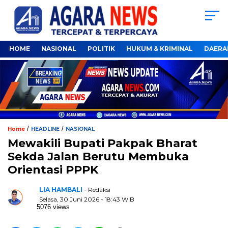
HOME
NASIONAL
POLITIK
HUKUM & KRIMINAL
DAERA
/
/
Home
HEADLINE
NASIONAL
Mewakili Bupati Pakpak Bharat
Sekda Jalan Berutu Membuka
Orientasi PPPK
LIA HAMBALI
- Redaksi
Selasa, 30 Juni 2026 - 18:43 WIB
5076 views