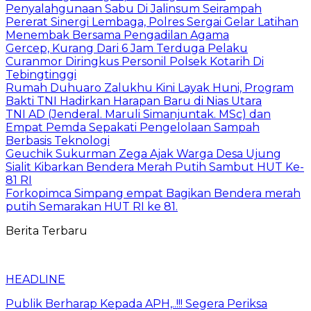
Penyalahgunaan Sabu Di Jalinsum Seirampah
Pererat Sinergi Lembaga, Polres Sergai Gelar Latihan
Menembak Bersama Pengadilan Agama
Gercep, Kurang Dari 6 Jam Terduga Pelaku
Curanmor Diringkus Personil Polsek Kotarih Di
Tebingtinggi
Rumah Duhuaro Zalukhu Kini Layak Huni, Program
Bakti TNI Hadirkan Harapan Baru di Nias Utara
TNI AD (Jenderal. Maruli Simanjuntak. MSc) dan
Empat Pemda Sepakati Pengelolaan Sampah
Berbasis Teknologi
Geuchik Sukurman Zega Ajak Warga Desa Ujung
Sialit Kibarkan Bendera Merah Putih Sambut HUT Ke-
81 RI
Forkopimca Simpang empat Bagikan Bendera merah
putih Semarakan HUT RI ke 81.
Berita Terbaru
HEADLINE
Publik Berharap Kepada APH,..!!! Segera Periksa