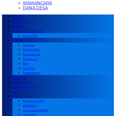
WAWANCARA
DANA DESA
Home
NASIONAL
POLITIK
HUKUM & KRIMINAL
KORUPSI
Daerah
Jakarta
BANDUNG
Yogyakarta
Surabaya
Bali
MEDAN
Palembang
DAERAH
PERISTIWA
JABODETABEK
OPINI
ACEH
BANDA ACEH
SABANG
LHOKSEUMAWE
LANGSA