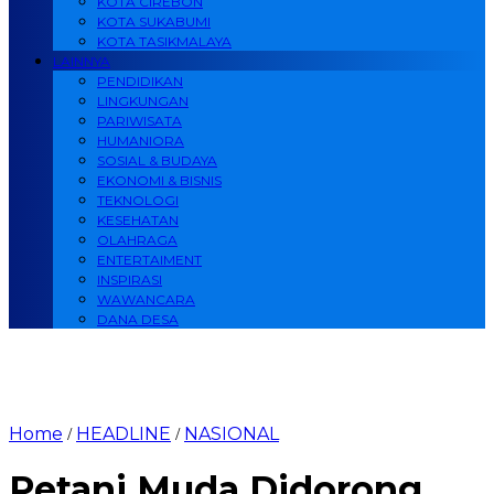
KOTA CIREBON
KOTA SUKABUMI
KOTA TASIKMALAYA
LAINNYA
PENDIDIKAN
LINGKUNGAN
PARIWISATA
HUMANIORA
SOSIAL & BUDAYA
EKONOMI & BISNIS
TEKNOLOGI
KESEHATAN
OLAHRAGA
ENTERTAIMENT
INSPIRASI
WAWANCARA
DANA DESA
Home
HEADLINE
NASIONAL
/
/
Petani Muda Didorong