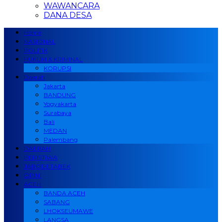
WAWANCARA
DANA DESA
Home
NASIONAL
POLITIK
HUKUM & KRIMINAL
KORUPSI
Daerah
Jakarta
BANDUNG
Yogyakarta
Surabaya
Bali
MEDAN
Palembang
DAERAH
PERISTIWA
JABODETABEK
OPINI
ACEH
BANDA ACEH
SABANG
LHOKSEUMAWE
LANGSA