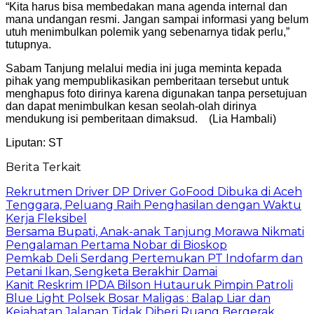
“Kita harus bisa membedakan mana agenda internal dan
mana undangan resmi. Jangan sampai informasi yang belum
utuh menimbulkan polemik yang sebenarnya tidak perlu,”
tutupnya.
Sabam Tanjung melalui media ini juga meminta kepada
pihak yang mempublikasikan pemberitaan tersebut untuk
menghapus foto dirinya karena digunakan tanpa persetujuan
dan dapat menimbulkan kesan seolah-olah dirinya
mendukung isi pemberitaan dimaksud. (Lia Hambali)
Liputan: ST
Berita Terkait
Rekrutmen Driver DP Driver GoFood Dibuka di Aceh
Tenggara, Peluang Raih Penghasilan dengan Waktu
Kerja Fleksibel
Bersama Bupati, Anak-anak Tanjung Morawa Nikmati
Pengalaman Pertama Nobar di Bioskop
Pemkab Deli Serdang Pertemukan PT Indofarm dan
Petani Ikan, Sengketa Berakhir Damai
Kanit Reskrim IPDA Bilson Hutauruk Pimpin Patroli
Blue Light Polsek Bosar Maligas : Balap Liar dan
Kejahatan Jalanan Tidak Diberi Ruang Bergerak