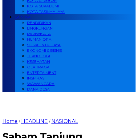
KOTA CIREBON
KOTA SUKABUMI
KOTA TASIKMALAYA
LAINNYA
PENDIDIKAN
LINGKUNGAN
PARIWISATA
HUMANIORA
SOSIAL & BUDAYA
EKONOMI & BISNIS
TEKNOLOGI
KESEHATAN
OLAHRAGA
ENTERTAIMENT
INSPIRASI
WAWANCARA
DANA DESA
Home
HEADLINE
NASIONAL
/
/
Sabam Tanjung