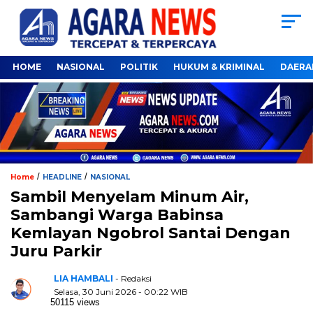
HOME
NASIONAL
POLITIK
HUKUM & KRIMINAL
DAERA
/
/
Home
HEADLINE
NASIONAL
Sambil Menyelam Minum Air,
Sambangi Warga Babinsa
Kemlayan Ngobrol Santai Dengan
Juru Parkir
LIA HAMBALI
- Redaksi
Selasa, 30 Juni 2026 - 00:22 WIB
50115 views