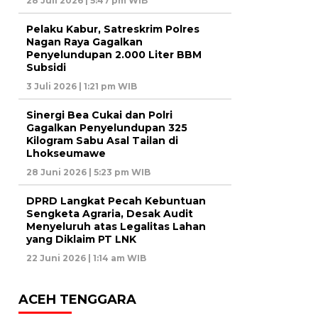
28 Juli 2026 | 5:47 pm WIB
Pelaku Kabur, Satreskrim Polres
Nagan Raya Gagalkan
Penyelundupan 2.000 Liter BBM
Subsidi
3 Juli 2026 | 1:21 pm WIB
Sinergi Bea Cukai dan Polri
Gagalkan Penyelundupan 325
Kilogram Sabu Asal Tailan di
Lhokseumawe
28 Juni 2026 | 5:23 pm WIB
DPRD Langkat Pecah Kebuntuan
Sengketa Agraria, Desak Audit
Menyeluruh atas Legalitas Lahan
yang Diklaim PT LNK
22 Juni 2026 | 1:14 am WIB
ACEH TENGGARA