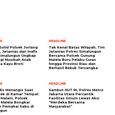
NE
HEADLINE
 Solid Polsek Jorlang
Tak Kenal Batas Wilayah, Tim
, Jatanras dan Inafis
Jatanras Polres Simalungun
Simalungun Ungkap
Bersama Polsek Gunung
gi Musibah Anak
Malela Buru Pelaku Curas
a Kayu Broti
hingga Provinsi Riau dan
Berhasil Bekuk Tersangka
NE
HEADLINE
is Menangis Saat
Sambut HUT RI, Polres Metro
bek di Kamar Tempat
Jakarta Utara Percantik
 Malam, Polsek
Fasilitas Umum Lewat Aksi
 Malela Bongkar
“Merdeka Bersama
n Pemakai Sabu di
Masyarakat”
ngun