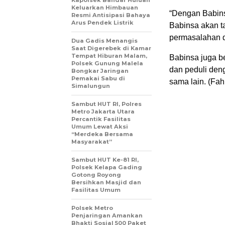
Kapolsek Bandar Huluan
Keluarkan Himbauan
“Dengan Babins
Resmi Antisipasi Bahaya
Arus Pendek Listrik
Babinsa akan t
permasalahan d
Dua Gadis Menangis
Saat Digerebek di Kamar
Tempat Hiburan Malam,
Babinsa juga b
Polsek Gunung Malela
dan peduli den
Bongkar Jaringan
Pemakai Sabu di
sama lain. (Fah
Simalungun
Sambut HUT RI, Polres
Metro Jakarta Utara
Percantik Fasilitas
Umum Lewat Aksi
“Merdeka Bersama
Masyarakat”
Sambut HUT Ke-81 RI,
Polsek Kelapa Gading
Gotong Royong
Bersihkan Masjid dan
Fasilitas Umum
Polsek Metro
Penjaringan Amankan
Bhakti Sosial 500 Paket