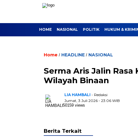
HOME
NASIONAL
POLITIK
HUKUM & KRIMI
Home
HEADLINE
NASIONAL
/
/
Serma Aris Jalin Ras
Wilayah Binaan
LIA HAMBALI
- Redaksi
Jumat, 3 Juli 2026 - 23:06 WIB
50159 views
Berita Terkait