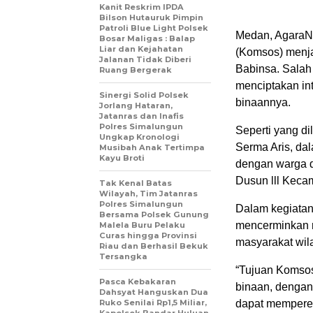
Kanit Reskrim IPDA
Bilson Hutauruk Pimpin
Patroli Blue Light Polsek
Medan, AgaraN
Bosar Maligas : Balap
Liar dan Kejahatan
(Komsos) menja
Jalanan Tidak Diberi
Babinsa. Salah
Ruang Bergerak
menciptakan in
Sinergi Solid Polsek
binaannya.
Jorlang Hataran,
Jatanras dan Inafis
Polres Simalungun
Seperti yang d
Ungkap Kronologi
Serma Aris, da
Musibah Anak Tertimpa
Kayu Broti
dengan warga d
Dusun lll Kec
Tak Kenal Batas
Wilayah, Tim Jatanras
Polres Simalungun
Dalam kegiatan
Bersama Polsek Gunung
mencerminkan 
Malela Buru Pelaku
Curas hingga Provinsi
masyarakat wil
Riau dan Berhasil Bekuk
Tersangka
“Tujuan Komsos
Pasca Kebakaran
binaan, dengan
Dahsyat Hanguskan Dua
Ruko Senilai Rp1,5 Miliar,
dapat memperer