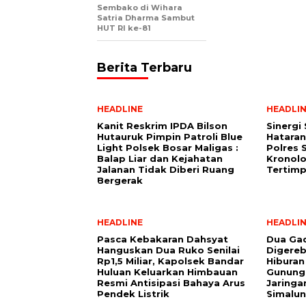
Sembako di Wihara
Satria Dharma Sambut
HUT RI ke-81
Berita Terbaru
HEADLINE
HEADLI
Kanit Reskrim IPDA Bilson
Sinergi
Hutauruk Pimpin Patroli Blue
Hataran
Light Polsek Bosar Maligas :
Polres 
Balap Liar dan Kejahatan
Kronolo
Jalanan Tidak Diberi Ruang
Tertimp
Bergerak
HEADLINE
HEADLI
Pasca Kebakaran Dahsyat
Dua Gad
Hanguskan Dua Ruko Senilai
Digere
Rp1,5 Miliar, Kapolsek Bandar
Hiburan
Huluan Keluarkan Himbauan
Gunung
Resmi Antisipasi Bahaya Arus
Jaringa
Pendek Listrik
Simalu