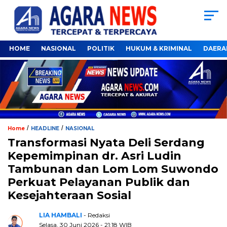
HOME
NASIONAL
POLITIK
HUKUM & KRIMINAL
DAERA
/
/
Home
HEADLINE
NASIONAL
Transformasi Nyata Deli Serdang
Kepemimpinan dr. Asri Ludin
Tambunan dan Lom Lom Suwondo
Perkuat Pelayanan Publik dan
Kesejahteraan Sosial
LIA HAMBALI
- Redaksi
Selasa, 30 Juni 2026 - 21:18 WIB