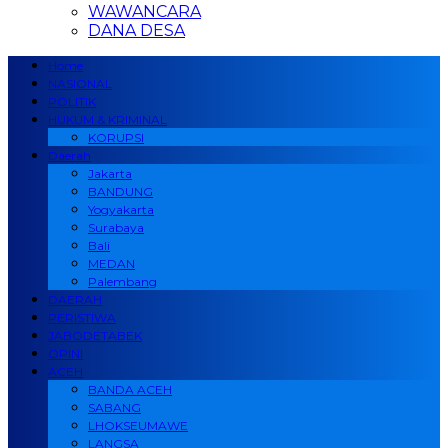
WAWANCARA
DANA DESA
Home
NASIONAL
POLITIK
HUKUM & KRIMINAL
KORUPSI
Daerah
Jakarta
BANDUNG
Yogyakarta
Surabaya
Bali
MEDAN
Palembang
DAERAH
PERISTIWA
JABODETABEK
OPINI
ACEH
BANDA ACEH
SABANG
LHOKSEUMAWE
LANGSA