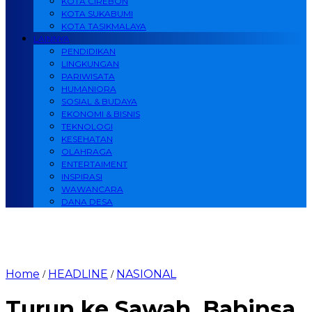
KOTA CIREBON
KOTA SUKABUMI
KOTA TASIKMALAYA
LAINNYA
PENDIDIKAN
LINGKUNGAN
PARIWISATA
HUMANIORA
SOSIAL & BUDAYA
EKONOMI & BISNIS
TEKNOLOGI
KESEHATAN
OLAHRAGA
ENTERTAIMENT
INSPIRASI
WAWANCARA
DANA DESA
Home
HEADLINE
NASIONAL
/
/
Turun ke Sawah, Babinsa