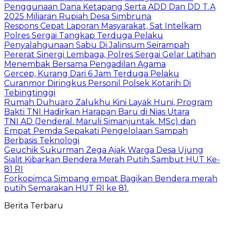
Penggunaan Dana Ketapang Serta ADD Dan DD T.A
2025 Miliaran Rupiah Desa Simbruna
Respons Cepat Laporan Masyarakat, Sat Intelkam
Polres Sergai Tangkap Terduga Pelaku
Penyalahgunaan Sabu Di Jalinsum Seirampah
Pererat Sinergi Lembaga, Polres Sergai Gelar Latihan
Menembak Bersama Pengadilan Agama
Gercep, Kurang Dari 6 Jam Terduga Pelaku
Curanmor Diringkus Personil Polsek Kotarih Di
Tebingtinggi
Rumah Duhuaro Zalukhu Kini Layak Huni, Program
Bakti TNI Hadirkan Harapan Baru di Nias Utara
TNI AD (Jenderal. Maruli Simanjuntak. MSc) dan
Empat Pemda Sepakati Pengelolaan Sampah
Berbasis Teknologi
Geuchik Sukurman Zega Ajak Warga Desa Ujung
Sialit Kibarkan Bendera Merah Putih Sambut HUT Ke-
81 RI
Forkopimca Simpang empat Bagikan Bendera merah
putih Semarakan HUT RI ke 81.
Berita Terbaru