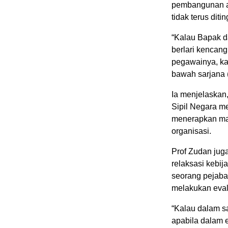
pembangunan ap
tidak terus diti
“Kalau Bapak da
berlari kencang,
pegawainya, ka
bawah sarjana (
Ia menjelaskan
Sipil Negara m
menerapkan ma
organisasi.
Prof Zudan ju
relaksasi kebija
seorang pejaba
melakukan eval
“Kalau dalam sa
apabila dalam 