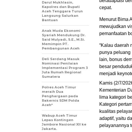
beradaptasi de
Darul Mukhlasin,
Kapolres dan Bupati
cepat.
Aceh Tenggara Turun
Langsung Salurkan
Menurut Bima A
Bantuan
mewujudkan vis
Anak Muda Ekonomi
pemanfaatan bo
Syariah Mendukung Dr.
Said Mulyadi, S.E., M.Si.
Memimpin PT.
“Kalau daerah
Pembangunan Aceh
punya peluang 
Deli Serdang Masuk
lain, bonus de
Nominasi Penilaian
besar penduduk
Implementasi Program 3
Juta Rumah Regional
menjadi keynot
Sumatera
Kamis (2/7/2026
Polres Aceh Timur
Kementerian Da
meraih Dua
Penghargaan pada
lima kategori b
Rakernis SDM Polda
Kategori perta
Aceh*
kualitas pelay
Wabup Aceh Timur
adaptif, yaitu
Lepas Kontingen
Jambore Nasional XII ke
pelayanannya te
Jakarta.