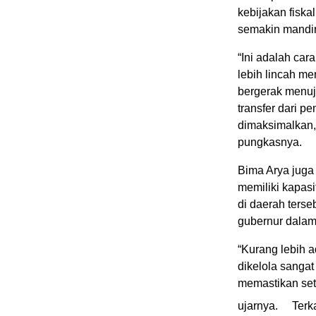
kebijakan fisk
semakin mandir
“Ini adalah car
lebih lincah me
bergerak menuj
transfer dari p
dimaksimalkan, 
pungkasnya.
Bima Arya juga
memiliki kapasi
di daerah terse
gubernur dala
“Kurang lebih 
dikelola sanga
memastikan set
ujarnya.
Terk