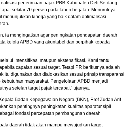
realisasi penerimaan pajak PBB Kabupaten Deli Serdang
apai sekitar 70 persen pada tahun berjalan. Menurutnya,
t menunjukkan kinerja yang baik dalam optimalisasi
erah.
, ia mengingatkan agar peningkatan pendapatan daerah
 tata kelola APBD yang akuntabel dan berpihak kepada
melalui intensifikasi maupun ekstensifikasi. Kami tentu
pabila capaian sesuai target. Tetapi PR berikutnya adalah
 itu digunakan dan dialokasikan sesuai prinsip transparansi
b kebutuhan masyarakat. Pengelolaan APBD menjadi
tnya setelah target pajak tercapai,” ujarnya.
 Kepala Badan Kepegawaian Negara (BKN), Prof Zudan Arif
kankan pentingnya peningkatan kualitas aparatur sipil
ebagai fondasi percepatan pembangunan daerah.
pala daerah tidak akan mampu mewujudkan target