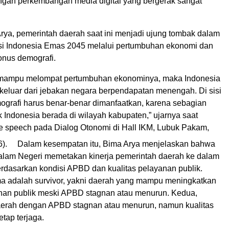
ngan perkembangan media digital yang bergerak sangat
rya, pemerintah daerah saat ini menjadi ujung tombak dalam
i Indonesia Emas 2045 melalui pertumbuhan ekonomi dan
nus demografi.
 mampu melompat pertumbuhan ekonominya, maka Indonesia
keluar dari jebakan negara berpendapatan menengah. Di sisi
mografi harus benar-benar dimanfaatkan, karena sebagian
 Indonesia berada di wilayah kabupaten,” ujarnya saat
e speech pada Dialog Otonomi di Hall IKM, Lubuk Pakam,
).
Dalam kesempatan itu, Bima Arya menjelaskan bahwa
lam Negeri memetakan kinerja pemerintah daerah ke dalam
erdasarkan kondisi APBD dan kualitas pelayanan publik.
ma adalah survivor, yakni daerah yang mampu meningkatkan
anan publik meski APBD stagnan atau menurun. Kedua,
 daerah dengan APBD stagnan atau menurun, namun kualitas
tap terjaga.