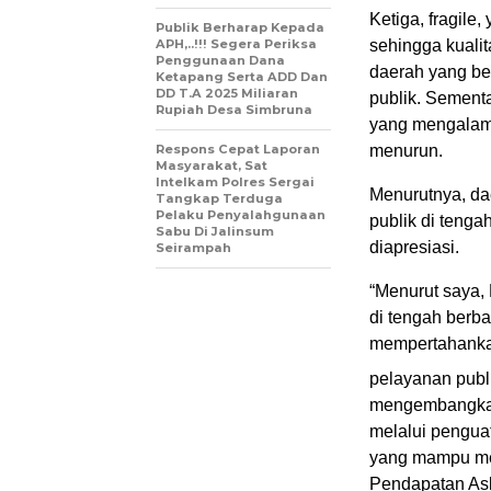
Ketiga, fragile
Publik Berharap Kepada
APH,..!!! Segera Periksa
sehingga kualit
Penggunaan Dana
daerah yang be
Ketapang Serta ADD Dan
DD T.A 2025 Miliaran
publik. Sementa
Rupiah Desa Simbruna
yang mengalami
Respons Cepat Laporan
menurun.
Masyarakat, Sat
Intelkam Polres Sergai
Menurutnya, d
Tangkap Terduga
Pelaku Penyalahgunaan
publik di teng
Sabu Di Jalinsum
diapresiasi.
Seirampah
“Menurut saya, 
di tengah berba
mempertahankan
pelayanan publi
mengembangkan
melalui penguat
yang mampu me
Pendapatan As