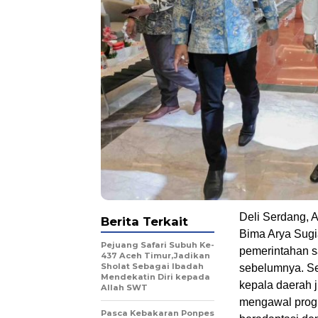
Deli Serdang, 
Berita Terkait
Bima Arya Sugi
Pejuang Safari Subuh Ke-
pemerintahan sa
437 Aceh Timur,Jadikan
Sholat Sebagai Ibadah
sebelumnya. Se
Mendekatin Diri kepada
kepala daerah 
Allah SWT
mengawal progr
Pasca Kebakaran Ponpes