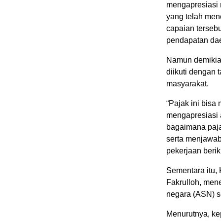
mengapresiasi 
yang telah menc
capaian tersebu
pendapatan da
Namun demikian
diikuti dengan
masyarakat.
“Pajak ini bisa 
mengapresiasi a
bagaimana pajak
serta menjawa
pekerjaan beriku
Sementara itu,
Fakrulloh, mene
negara (ASN) s
Menurutnya, ke