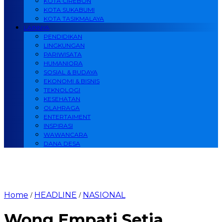
KOTA CIREBON
KOTA SUKABUMI
KOTA TASIKMALAYA
LAINNYA
PENDIDIKAN
LINGKUNGAN
PARIWISATA
HUMANIORA
SOSIAL & BUDAYA
EKONOMI & BISNIS
TEKNOLOGI
KESEHATAN
OLAHRAGA
ENTERTAIMENT
INSPIRASI
WAWANCARA
DANA DESA
Home
HEADLINE
NASIONAL
/
/
Wong Empati Setia