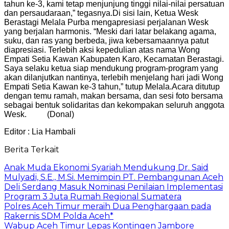
tahun ke-3, kami tetap menjunjung tinggi nilai-nilai persatuan
dan persaudaraan,” tegasnya.
Di sisi lain, Ketua Wesk
Berastagi Melala Purba mengapresiasi perjalanan Wesk
yang berjalan harmonis. “Meski dari latar belakang agama,
suku, dan ras yang berbeda, jiwa kebersamaannya patut
diapresiasi. Terlebih aksi kepedulian atas nama Wong
Empati Setia Kawan Kabupaten Karo, Kecamatan Berastagi.
Saya selaku ketua siap mendukung program-program yang
akan dilanjutkan nantinya, terlebih menjelang hari jadi Wong
Empati Setia Kawan ke-3 tahun,” tutup Melala.
Acara ditutup
dengan temu ramah, makan bersama, dan sesi foto bersama
sebagai bentuk solidaritas dan kekompakan seluruh anggota
Wesk. (Donal)
Editor : Lia Hambali
Berita Terkait
Anak Muda Ekonomi Syariah Mendukung Dr. Said
Mulyadi, S.E., M.Si. Memimpin PT. Pembangunan Aceh
Deli Serdang Masuk Nominasi Penilaian Implementasi
Program 3 Juta Rumah Regional Sumatera
Polres Aceh Timur meraih Dua Penghargaan pada
Rakernis SDM Polda Aceh*
Wabup Aceh Timur Lepas Kontingen Jambore