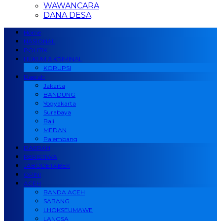
WAWANCARA
DANA DESA
Home
NASIONAL
POLITIK
HUKUM & KRIMINAL
KORUPSI
Daerah
Jakarta
BANDUNG
Yogyakarta
Surabaya
Bali
MEDAN
Palembang
DAERAH
PERISTIWA
JABODETABEK
OPINI
ACEH
BANDA ACEH
SABANG
LHOKSEUMAWE
LANGSA