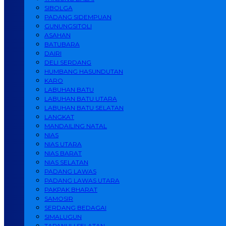
SIBOLGA
PADANG SIDEMPUAN
GUNUNGSITOLI
ASAHAN
BATUBARA
DAIRI
DELI SERDANG
HUMBANG HASUNDUTAN
KARO
LABUHAN BATU
LABUHAN BATU UTARA
LABUHAN BATU SELATAN
LANGKAT
MANDAILING NATAL
NIAS
NIAS UTARA
NIAS BARAT
NIAS SELATAN
PADANG LAWAS
PADANG LAWAS UTARA
PAKPAK BHARAT
SAMOSIR
SERDANG BEDAGAI
SIMALUGUN
TAPANULI SELATAN