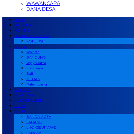
WAWANCARA
DANA DESA
Home
NASIONAL
POLITIK
HUKUM & KRIMINAL
KORUPSI
Daerah
Jakarta
BANDUNG
Yogyakarta
Surabaya
Bali
MEDAN
Palembang
DAERAH
PERISTIWA
JABODETABEK
OPINI
ACEH
BANDA ACEH
SABANG
LHOKSEUMAWE
LANGSA