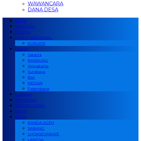
WAWANCARA
DANA DESA
Home
NASIONAL
POLITIK
HUKUM & KRIMINAL
KORUPSI
Daerah
Jakarta
BANDUNG
Yogyakarta
Surabaya
Bali
MEDAN
Palembang
DAERAH
PERISTIWA
JABODETABEK
OPINI
ACEH
BANDA ACEH
SABANG
LHOKSEUMAWE
LANGSA