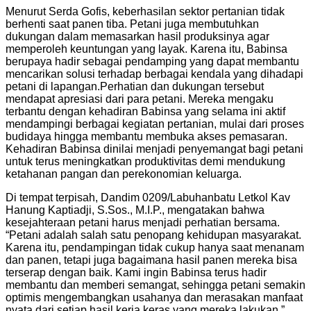
Menurut Serda Gofis, keberhasilan sektor pertanian tidak
berhenti saat panen tiba. Petani juga membutuhkan
dukungan dalam memasarkan hasil produksinya agar
memperoleh keuntungan yang layak. Karena itu, Babinsa
berupaya hadir sebagai pendamping yang dapat membantu
mencarikan solusi terhadap berbagai kendala yang dihadapi
petani di lapangan.
Perhatian dan dukungan tersebut
mendapat apresiasi dari para petani. Mereka mengaku
terbantu dengan kehadiran Babinsa yang selama ini aktif
mendampingi berbagai kegiatan pertanian, mulai dari proses
budidaya hingga membantu membuka akses pemasaran.
Kehadiran Babinsa dinilai menjadi penyemangat bagi petani
untuk terus meningkatkan produktivitas demi mendukung
ketahanan pangan dan perekonomian keluarga.
Di tempat terpisah, Dandim 0209/Labuhanbatu Letkol Kav
Hanung Kaptiadji, S.Sos., M.I.P., mengatakan bahwa
kesejahteraan petani harus menjadi perhatian bersama.
“Petani adalah salah satu penopang kehidupan masyarakat.
Karena itu, pendampingan tidak cukup hanya saat menanam
dan panen, tetapi juga bagaimana hasil panen mereka bisa
terserap dengan baik. Kami ingin Babinsa terus hadir
membantu dan memberi semangat, sehingga petani semakin
optimis mengembangkan usahanya dan merasakan manfaat
nyata dari setiap hasil kerja keras yang mereka lakukan,”