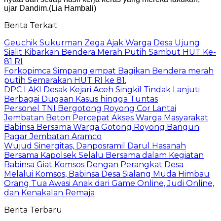
ujar Dandim.(Lia Hambali)
Berita Terkait
Geuchik Sukurman Zega Ajak Warga Desa Ujung
Sialit Kibarkan Bendera Merah Putih Sambut HUT Ke-
81 RI
Forkopimca Simpang empat Bagikan Bendera merah
putih Semarakan HUT RI ke 81.
DPC LAKI Desak Kejari Aceh Singkil Tindak Lanjuti
Berbagai Dugaan Kasus hingga Tuntas
Personel TNI Bergotong Royong Cor Lantai
Jembatan Beton Percepat Akses Warga Masyarakat
Babinsa Bersama Warga Gotong Royong Bangun
Pagar Jembatan Aramco
Wujud Sinergitas, Danposramil Darul Hasanah
Bersama Kapolsek Selalu Bersama dalam Kegiatan
Babinsa Giat Komsos Dengan Perangkat Desa
Melalui Komsos, Babinsa Desa Sialang Muda Himbau
Orang Tua Awasi Anak dari Game Online, Judi Online,
dan Kenakalan Remaja
Berita Terbaru