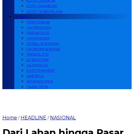
KOTA CIREBON
KOTA SUKABUMI
KOTA TASIKMALAYA
LAINNYA
PENDIDIKAN
LINGKUNGAN
PARIWISATA
HUMANIORA
SOSIAL & BUDAYA
EKONOMI & BISNIS
TEKNOLOGI
KESEHATAN
OLAHRAGA
ENTERTAIMENT
INSPIRASI
WAWANCARA
DANA DESA
Home
HEADLINE
NASIONAL
/
/
Dari Lahan hingga Pasar,