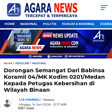
HOME
NASIONAL
POLITIK
HUKUM & KRIMINAL
DAERA
/
/
Home
HEADLINE
NASIONAL
Dorongan Semangat Dari Babinsa
Koramil 04/MK Kodim 0201/Medan
Kepada Petugas Kebersihan di
Wilayah Binaan
LIA HAMBALI
- Redaksi
Minggu, 14 Juni 2026 - 12:17 WIB
5067 views