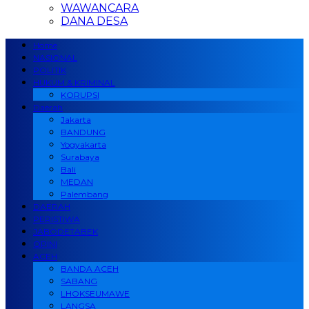
WAWANCARA
DANA DESA
Home
NASIONAL
POLITIK
HUKUM & KRIMINAL
KORUPSI
Daerah
Jakarta
BANDUNG
Yogyakarta
Surabaya
Bali
MEDAN
Palembang
DAERAH
PERISTIWA
JABODETABEK
OPINI
ACEH
BANDA ACEH
SABANG
LHOKSEUMAWE
LANGSA