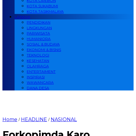
KOTA CIREBON
KOTA SUKABUMI
KOTA TASIKMALAYA
LAINNYA
PENDIDIKAN
LINGKUNGAN
PARIWISATA
HUMANIORA
SOSIAL & BUDAYA
EKONOMI & BISNIS
TEKNOLOGI
KESEHATAN
OLAHRAGA
ENTERTAIMENT
INSPIRASI
WAWANCARA
DANA DESA
Home
HEADLINE
NASIONAL
/
/
Forkopimda Karo