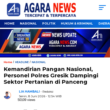
HOME
NASIONAL
POLITIK
HUKUM & KRIMINAL
DAERA
/
/
Home
HEADLINE
NASIONAL
Kemandirian Pangan Nasional,
Personel Polres Gresik Dampingi
Sektor Pertanian di Panceng
LIA HAMBALI
- Redaksi
Senin, 8 Juni 2026 - 12:54 WIB
50109 views