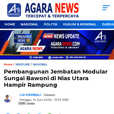
HOME
NASIONAL
POLITIK
HUKUM & KRIMINAL
DAERA
/
/
Home
HEADLINE
NASIONAL
Pembangunan Jembatan Modular
Sungai Bawoni di Nias Utara
Hampir Rampung
LIA HAMBALI
- Redaksi
Minggu, 14 Juni 2026 - 13:37 WIB
5086 views