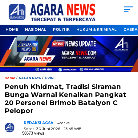
HOME
NASIONAL
POLITIK
HUKUM & KRIMINAL
DAERA
/
/
Home
NAGAN RAYA
OPINI
Penuh Khidmat, Tradisi Siraman
Bunga Warnai Kenaikan Pangkat
20 Personel Brimob Batalyon C
Pelopor
REDAKSI AGSA
- Redaksi
Selasa, 30 Juni 2026 - 23:45 WIB
50673 views