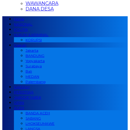
WAWANCARA
DANA DESA
Home
NASIONAL
POLITIK
HUKUM & KRIMINAL
KORUPSI
Daerah
Jakarta
BANDUNG
Yogyakarta
Surabaya
Bali
MEDAN
Palembang
DAERAH
PERISTIWA
JABODETABEK
OPINI
ACEH
BANDA ACEH
SABANG
LHOKSEUMAWE
LANGSA