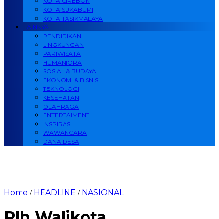
KOTA CIREBON
KOTA SUKABUMI
KOTA TASIKMALAYA
LAINNYA
PENDIDIKAN
LINGKUNGAN
PARIWISATA
HUMANIORA
SOSIAL & BUDAYA
EKONOMI & BISNIS
TEKNOLOGI
KESEHATAN
OLAHRAGA
ENTERTAIMENT
INSPIRASI
WAWANCARA
DANA DESA
Home
HEADLINE
NASIONAL
/
/
Plh Walikota