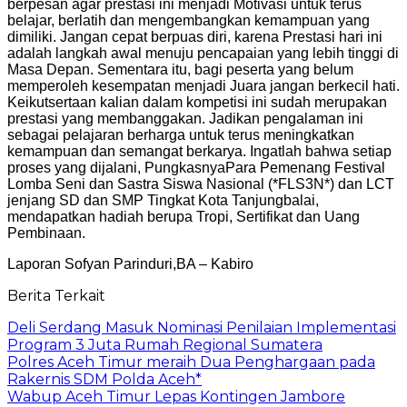
berpesan agar prestasi ini menjadi Motivasi untuk terus
belajar, berlatih dan mengembangkan kemampuan yang
dimiliki. Jangan cepat berpuas diri, karena Prestasi hari ini
adalah langkah awal menuju pencapaian yang lebih tinggi di
Masa Depan. Sementara itu, bagi peserta yang belum
memperoleh kesempatan menjadi Juara jangan berkecil hati.
Keikutsertaan kalian dalam kompetisi ini sudah merupakan
prestasi yang membanggakan. Jadikan pengalaman ini
sebagai pelajaran berharga untuk terus meningkatkan
kemampuan dan semangat berkarya. Ingatlah bahwa setiap
proses yang dijalani, Pungkasnya
Para Pemenang Festival
Lomba Seni dan Sastra Siswa Nasional (*FLS3N*) dan LCT
jenjang SD dan SMP Tingkat Kota Tanjungbalai,
mendapatkan hadiah berupa Tropi, Sertifikat dan Uang
Pembinaan.
Laporan Sofyan Parinduri,BA – Kabiro
Berita Terkait
Deli Serdang Masuk Nominasi Penilaian Implementasi
Program 3 Juta Rumah Regional Sumatera
Polres Aceh Timur meraih Dua Penghargaan pada
Rakernis SDM Polda Aceh*
Wabup Aceh Timur Lepas Kontingen Jambore