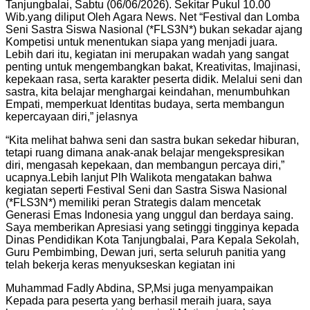
Tanjungbalai, Sabtu (06/06/2026). Sekitar Pukul 10.00
Wib.yang diliput Oleh Agara News. Net
“Festival dan Lomba
Seni Sastra Siswa Nasional (*FLS3N*) bukan sekadar ajang
Kompetisi untuk menentukan siapa yang menjadi juara.
Lebih dari itu, kegiatan ini merupakan wadah yang sangat
penting untuk mengembangkan bakat, Kreativitas, Imajinasi,
kepekaan rasa, serta karakter peserta didik. Melalui seni dan
sastra, kita belajar menghargai keindahan, menumbuhkan
Empati, memperkuat Identitas budaya, serta membangun
kepercayaan diri,” jelasnya
“Kita melihat bahwa seni dan sastra bukan sekedar hiburan,
tetapi ruang dimana anak-anak belajar mengekspresikan
diri, mengasah kepekaan, dan membangun percaya diri,”
ucapnya.
Lebih lanjut Plh Walikota mengatakan bahwa
kegiatan seperti Festival Seni dan Sastra Siswa Nasional
(*FLS3N*) memiliki peran Strategis dalam mencetak
Generasi Emas Indonesia yang unggul dan berdaya saing.
Saya memberikan Apresiasi yang setinggi tingginya kepada
Dinas Pendidikan Kota Tanjungbalai, Para Kepala Sekolah,
Guru Pembimbing, Dewan juri, serta seluruh panitia yang
telah bekerja keras menyukseskan kegiatan ini
Muhammad Fadly Abdina, SP,Msi juga menyampaikan
Kepada para peserta yang berhasil meraih juara, saya