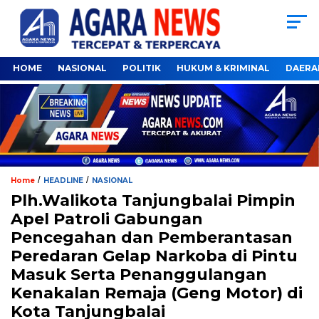
HOME
NASIONAL
POLITIK
HUKUM & KRIMINAL
DAERA
/
/
Home
HEADLINE
NASIONAL
Plh.Walikota Tanjungbalai Pimpin
Apel Patroli Gabungan
Pencegahan dan Pemberantasan
Peredaran Gelap Narkoba di Pintu
Masuk Serta Penanggulangan
Kenakalan Remaja (Geng Motor) di
Kota Tanjungbalai