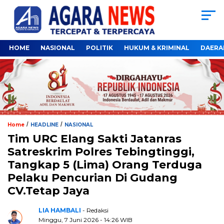
HOME
NASIONAL
POLITIK
HUKUM & KRIMINAL
DAERA
/
/
Home
HEADLINE
NASIONAL
Tim URC Elang Sakti Jatanras
Satreskrim Polres Tebingtinggi,
Tangkap 5 (Lima) Orang Terduga
Pelaku Pencurian Di Gudang
CV.Tetap Jaya
LIA HAMBALI
- Redaksi
Minggu, 7 Juni 2026 - 14:26 WIB