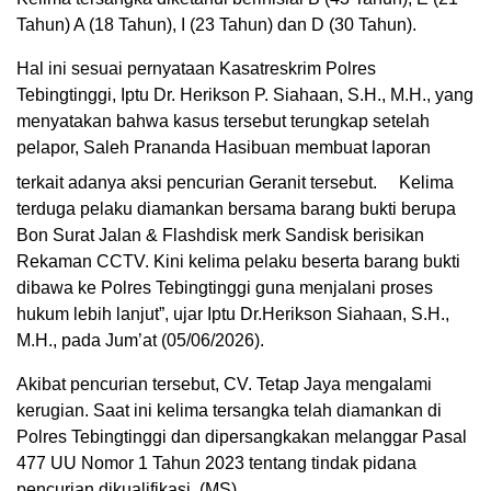
Tahun) A (18 Tahun), I (23 Tahun) dan D (30 Tahun).
Hal ini sesuai pernyataan Kasatreskrim Polres
Tebingtinggi, Iptu Dr. Herikson P. Siahaan, S.H., M.H., yang
menyatakan bahwa kasus tersebut terungkap setelah
pelapor, Saleh Prananda Hasibuan membuat laporan
terkait adanya aksi pencurian Geranit tersebut.
Kelima
terduga pelaku diamankan bersama barang bukti berupa
Bon Surat Jalan & Flashdisk merk Sandisk berisikan
Rekaman CCTV. Kini kelima pelaku beserta barang bukti
dibawa ke Polres Tebingtinggi guna menjalani proses
hukum lebih lanjut”, ujar Iptu Dr.Herikson Siahaan, S.H.,
M.H., pada Jum’at (05/06/2026).
Akibat pencurian tersebut, CV. Tetap Jaya mengalami
kerugian. Saat ini kelima tersangka telah diamankan di
Polres Tebingtinggi dan dipersangkakan melanggar Pasal
477 UU Nomor 1 Tahun 2023 tentang tindak pidana
pencurian dikualifikasi. (MS)