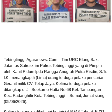
Tebingtinggi,Agaranews. Com – Tim URC Elang Sakti
Jatanras Satreskrim Polres Tebingtinggi yang di Pimpin
oleh Kanit Pidum Ipda Rangga Anugrah Putra Risdin, S.Tr.
I.K, menangkap 5 (Lima) orang terduga pelaku pencurian
Geranit milik CV. Tetap Jaya. Kelima terduga pelaku
ditangkap di Jl. Soekarno Hatta No.68 Kel. Tambangan
Kec. Padanghilir Kota Tebingtinggi – Sumut, Jumat siang
(05/06/2026).
Kelima tersangka diketahui berinisial B (43 Tahun), E (21