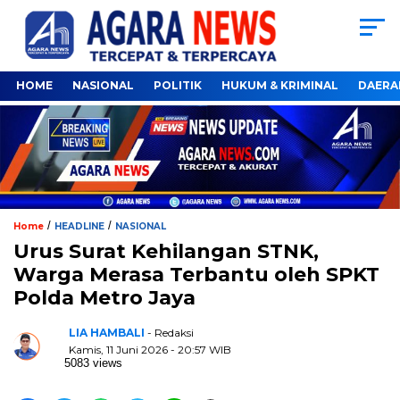
HOME
NASIONAL
POLITIK
HUKUM & KRIMINAL
DAERA
/
/
Home
HEADLINE
NASIONAL
Urus Surat Kehilangan STNK,
Warga Merasa Terbantu oleh SPKT
Polda Metro Jaya
LIA HAMBALI
- Redaksi
Kamis, 11 Juni 2026 - 20:57 WIB
5083 views