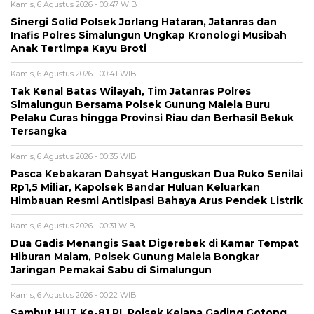
Kamis, 6 Agustus 2026 - 00:47 WIB
Sinergi Solid Polsek Jorlang Hataran, Jatanras dan
Inafis Polres Simalungun Ungkap Kronologi Musibah
Anak Tertimpa Kayu Broti
Kamis, 6 Agustus 2026 - 00:41 WIB
Tak Kenal Batas Wilayah, Tim Jatanras Polres
Simalungun Bersama Polsek Gunung Malela Buru
Pelaku Curas hingga Provinsi Riau dan Berhasil Bekuk
Tersangka
Kamis, 6 Agustus 2026 - 00:35 WIB
Pasca Kebakaran Dahsyat Hanguskan Dua Ruko Senilai
Rp1,5 Miliar, Kapolsek Bandar Huluan Keluarkan
Himbauan Resmi Antisipasi Bahaya Arus Pendek Listrik
Kamis, 6 Agustus 2026 - 00:31 WIB
Dua Gadis Menangis Saat Digerebek di Kamar Tempat
Hiburan Malam, Polsek Gunung Malela Bongkar
Jaringan Pemakai Sabu di Simalungun
Kamis, 6 Agustus 2026 - 00:22 WIB
Sambut HUT Ke-81 RI, Polsek Kelapa Gading Gotong