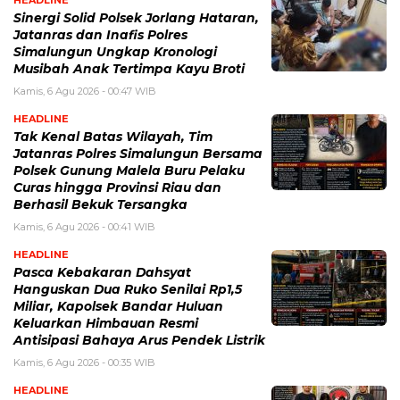
Sinergi Solid Polsek Jorlang Hataran,
Jatanras dan Inafis Polres
Simalungun Ungkap Kronologi
Musibah Anak Tertimpa Kayu Broti
Kamis, 6 Agu 2026 - 00:47 WIB
HEADLINE
Tak Kenal Batas Wilayah, Tim
Jatanras Polres Simalungun Bersama
Polsek Gunung Malela Buru Pelaku
Curas hingga Provinsi Riau dan
Berhasil Bekuk Tersangka
Kamis, 6 Agu 2026 - 00:41 WIB
HEADLINE
Pasca Kebakaran Dahsyat
Hanguskan Dua Ruko Senilai Rp1,5
Miliar, Kapolsek Bandar Huluan
Keluarkan Himbauan Resmi
Antisipasi Bahaya Arus Pendek Listrik
Kamis, 6 Agu 2026 - 00:35 WIB
HEADLINE