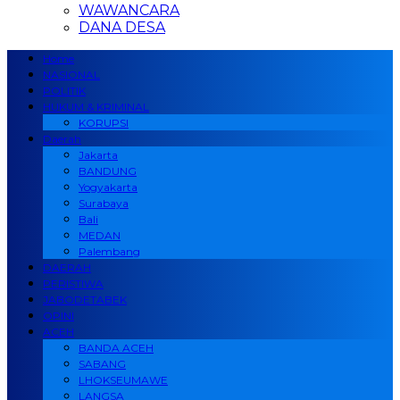
WAWANCARA
DANA DESA
Home
NASIONAL
POLITIK
HUKUM & KRIMINAL
KORUPSI
Daerah
Jakarta
BANDUNG
Yogyakarta
Surabaya
Bali
MEDAN
Palembang
DAERAH
PERISTIWA
JABODETABEK
OPINI
ACEH
BANDA ACEH
SABANG
LHOKSEUMAWE
LANGSA