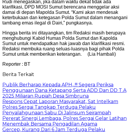
Rudi menegaskan, jika dalam waktu dekat tidak ada
klarifikasi, DPD MOSI Sumut berencana menggelar aksi
damai di depan Mapolda Sumut. “Kami akan mendesak
keterbukaan dan ketegasan Polda Sumut dalam menangani
tambang emas ilegal di Dairi,” pungkasnya.
Hingga berita ini ditayangkan, tim Redaksi masih berupaya
menghubungi Kabid Humas Polda Sumut dan Kapolda
Sumut untuk mendapatkan hak jawab dan klarifikasi resmi.
Redaksi membuka ruang seluas-luasnya bagi pihak Polda
Sumut untuk memberikan keterangan. (Lia Hambali)
Reporter : BT
Berita Terkait
Publik Berharap Kepada APH,..!!! Segera Periksa
Penggunaan Dana Ketapang Serta ADD Dan DD T.A
2025 Miliaran Rupiah Desa Simbruna
Respons Cepat Laporan Masyarakat, Sat Intelkam
Polres Sergai Tangkap Terduga Pelaku
Penyalahgunaan Sabu Di Jalinsum Seirampah
Pererat Sinergi Lembaga, Polres Sergai Gelar Latihan
Menembak Bersama Pengadilan Agama
Gercep, Kurang Dari 6 Jam Terduga Pelaku