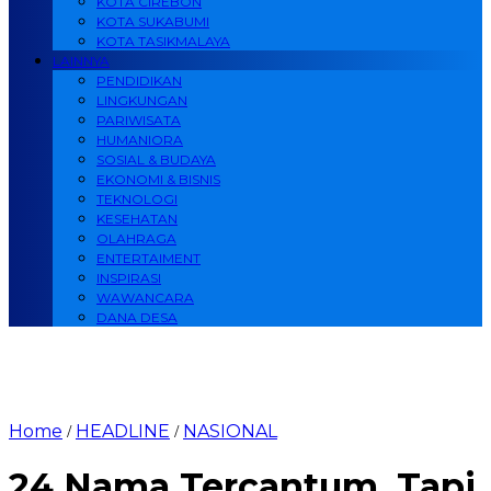
KOTA CIREBON
KOTA SUKABUMI
KOTA TASIKMALAYA
LAINNYA
PENDIDIKAN
LINGKUNGAN
PARIWISATA
HUMANIORA
SOSIAL & BUDAYA
EKONOMI & BISNIS
TEKNOLOGI
KESEHATAN
OLAHRAGA
ENTERTAIMENT
INSPIRASI
WAWANCARA
DANA DESA
Home
HEADLINE
NASIONAL
/
/
24 Nama Tercantum, Tapi