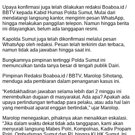
Upaya konfirmasi juga telah dilakukan redaksi Boaboa.id /
BBTV kepada Kabid Humas Polda Sumut, Mulai dari
mendatangi langsung kantor, mengirim pesan WhatsApp,
hingga melakukan panggilan telepon. Namun hingga berita
ini ditayangkan, belum ada tanggapan resmi.
Kapolda Sumut juga telah dikonfirmasi melalui pesan
WhatsApp oleh redaksi. Pesan telah terkirim dan terbaca,
namun tidak ada jawaban hingga saat ini.
Bungkamnya pimpinan tertinggi Polda Sumut ini
memunculkan tanda tanya besar di tengah publik Dairi.
Pimpinan Redaksi Boaboa.id / BBTV, Marolop Sihotang,
menduga ada pembiaran dalam penanganan kasus ini.
“Ketidakhadiran jawaban selama lebih dari 2 minggu ini
menimbulkan dugaan di masyarakat. Ada apa? Apakah ada
upaya perlindungan terhadap para pelaku, atau ada hal lain
yang membuat aparat enggan bertindak,” ujar Marolop.
Marolop menegaskan, pihaknya akan menaikkan eskalasi.
“Jika dalam waktu dekat tidak ada tanggapan, kami akan
menyurati langsung Mabes Polri, Kompolnas, Kadiv Propam
Polri, Ombudsman Sumut dan RI, hingga KLHK Sumut. Ini