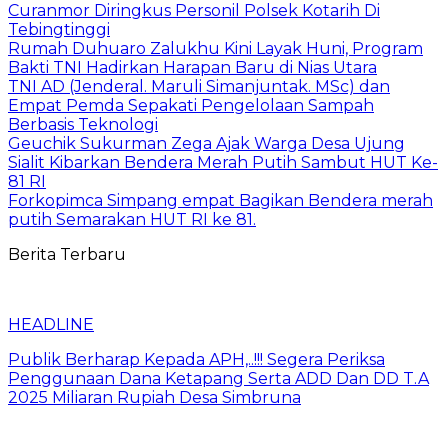
Curanmor Diringkus Personil Polsek Kotarih Di
Tebingtinggi
Rumah Duhuaro Zalukhu Kini Layak Huni, Program
Bakti TNI Hadirkan Harapan Baru di Nias Utara
TNI AD (Jenderal. Maruli Simanjuntak. MSc) dan
Empat Pemda Sepakati Pengelolaan Sampah
Berbasis Teknologi
Geuchik Sukurman Zega Ajak Warga Desa Ujung
Sialit Kibarkan Bendera Merah Putih Sambut HUT Ke-
81 RI
Forkopimca Simpang empat Bagikan Bendera merah
putih Semarakan HUT RI ke 81.
Berita Terbaru
HEADLINE
Publik Berharap Kepada APH,..!!! Segera Periksa
Penggunaan Dana Ketapang Serta ADD Dan DD T.A
2025 Miliaran Rupiah Desa Simbruna