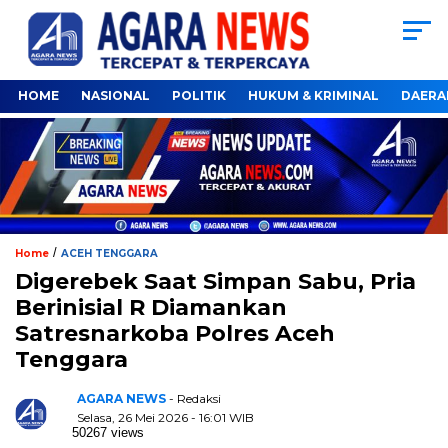
HOME
NASIONAL
POLITIK
HUKUM & KRIMINAL
DAERA
/
Home
ACEH TENGGARA
Digerebek Saat Simpan Sabu, Pria
Berinisial R Diamankan
Satresnarkoba Polres Aceh
Tenggara
AGARA NEWS
- Redaksi
Selasa, 26 Mei 2026 - 16:01 WIB
50267 views