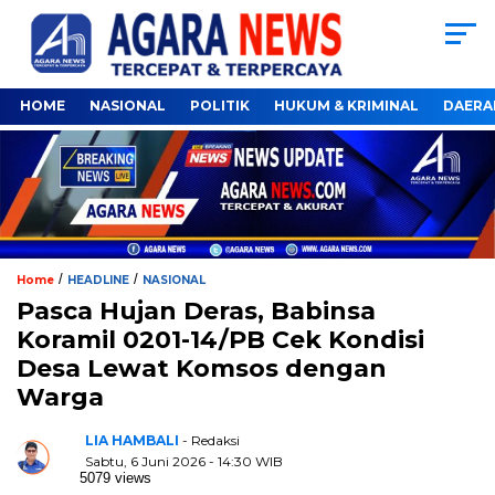
HOME
NASIONAL
POLITIK
HUKUM & KRIMINAL
DAERA
/
/
Home
HEADLINE
NASIONAL
Pasca Hujan Deras, Babinsa
Koramil 0201-14/PB Cek Kondisi
Desa Lewat Komsos dengan
Warga
LIA HAMBALI
- Redaksi
Sabtu, 6 Juni 2026 - 14:30 WIB
5079 views