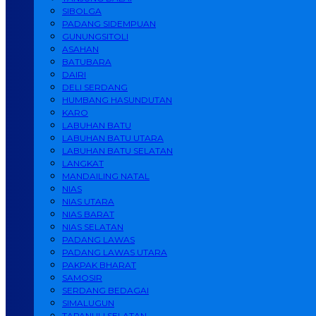
SIBOLGA
PADANG SIDEMPUAN
GUNUNGSITOLI
ASAHAN
BATUBARA
DAIRI
DELI SERDANG
HUMBANG HASUNDUTAN
KARO
LABUHAN BATU
LABUHAN BATU UTARA
LABUHAN BATU SELATAN
LANGKAT
MANDAILING NATAL
NIAS
NIAS UTARA
NIAS BARAT
NIAS SELATAN
PADANG LAWAS
PADANG LAWAS UTARA
PAKPAK BHARAT
SAMOSIR
SERDANG BEDAGAI
SIMALUGUN
TAPANULI SELATAN