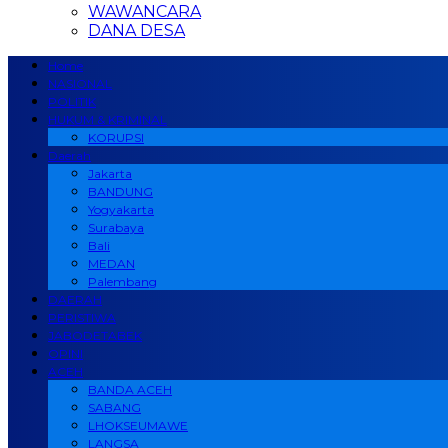
WAWANCARA
DANA DESA
Home
NASIONAL
POLITIK
HUKUM & KRIMINAL
KORUPSI
Daerah
Jakarta
BANDUNG
Yogyakarta
Surabaya
Bali
MEDAN
Palembang
DAERAH
PERISTIWA
JABODETABEK
OPINI
ACEH
BANDA ACEH
SABANG
LHOKSEUMAWE
LANGSA