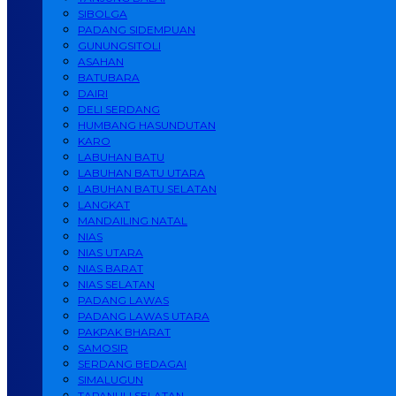
SIBOLGA
PADANG SIDEMPUAN
GUNUNGSITOLI
ASAHAN
BATUBARA
DAIRI
DELI SERDANG
HUMBANG HASUNDUTAN
KARO
LABUHAN BATU
LABUHAN BATU UTARA
LABUHAN BATU SELATAN
LANGKAT
MANDAILING NATAL
NIAS
NIAS UTARA
NIAS BARAT
NIAS SELATAN
PADANG LAWAS
PADANG LAWAS UTARA
PAKPAK BHARAT
SAMOSIR
SERDANG BEDAGAI
SIMALUGUN
TAPANULI SELATAN