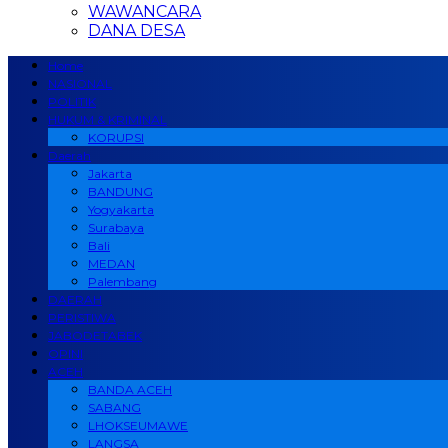
WAWANCARA
DANA DESA
Home
NASIONAL
POLITIK
HUKUM & KRIMINAL
KORUPSI
Daerah
Jakarta
BANDUNG
Yogyakarta
Surabaya
Bali
MEDAN
Palembang
DAERAH
PERISTIWA
JABODETABEK
OPINI
ACEH
BANDA ACEH
SABANG
LHOKSEUMAWE
LANGSA