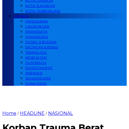
KOTA CIREBON
KOTA SUKABUMI
KOTA TASIKMALAYA
LAINNYA
PENDIDIKAN
LINGKUNGAN
PARIWISATA
HUMANIORA
SOSIAL & BUDAYA
EKONOMI & BISNIS
TEKNOLOGI
KESEHATAN
OLAHRAGA
ENTERTAIMENT
INSPIRASI
WAWANCARA
DANA DESA
Home
HEADLINE
NASIONAL
/
/
Korban Trauma Berat