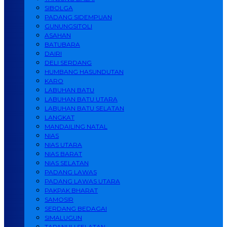
SIBOLGA
PADANG SIDEMPUAN
GUNUNGSITOLI
ASAHAN
BATUBARA
DAIRI
DELI SERDANG
HUMBANG HASUNDUTAN
KARO
LABUHAN BATU
LABUHAN BATU UTARA
LABUHAN BATU SELATAN
LANGKAT
MANDAILING NATAL
NIAS
NIAS UTARA
NIAS BARAT
NIAS SELATAN
PADANG LAWAS
PADANG LAWAS UTARA
PAKPAK BHARAT
SAMOSIR
SERDANG BEDAGAI
SIMALUGUN
TAPANULI SELATAN