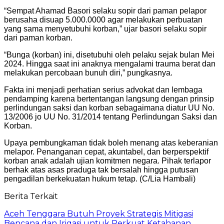
“Sempat Ahamad Basori selaku sopir dari paman pelapor
berusaha disuap 5.000.0000 agar melakukan perbuatan
yang sama menyetubuhi korban,” ujar basori selaku sopir
dari paman korban.
“Bunga (korban) ini, disetubuhi oleh pelaku sejak bulan Mei
2024. Hingga saat ini anaknya mengalami trauma berat dan
melakukan percobaan bunuh diri,” pungkasnya.
Fakta ini menjadi perhatian serius advokat dan lembaga
pendamping karena bertentangan langsung dengan prinsip
perlindungan saksi dan korban sebagaimana diatur UU No.
13/2006 jo UU No. 31/2014 tentang Perlindungan Saksi dan
Korban.
Upaya pembungkaman tidak boleh menang atas keberanian
melapor. Penanganan cepat, akuntabel, dan berperspektif
korban anak adalah ujian komitmen negara. Pihak terlapor
berhak atas asas praduga tak bersalah hingga putusan
pengadilan berkekuatan hukum tetap. (C/Lia Hambali)
Berita Terkait
Aceh Tenggara Butuh Proyek Strategis Mitigasi
Bencana dan Irigasi untuk Perkuat Ketahanan