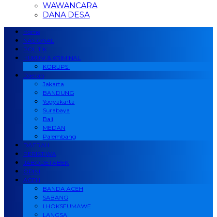
WAWANCARA
DANA DESA
Home
NASIONAL
POLITIK
HUKUM & KRIMINAL
KORUPSI
Daerah
Jakarta
BANDUNG
Yogyakarta
Surabaya
Bali
MEDAN
Palembang
DAERAH
PERISTIWA
JABODETABEK
OPINI
ACEH
BANDA ACEH
SABANG
LHOKSEUMAWE
LANGSA