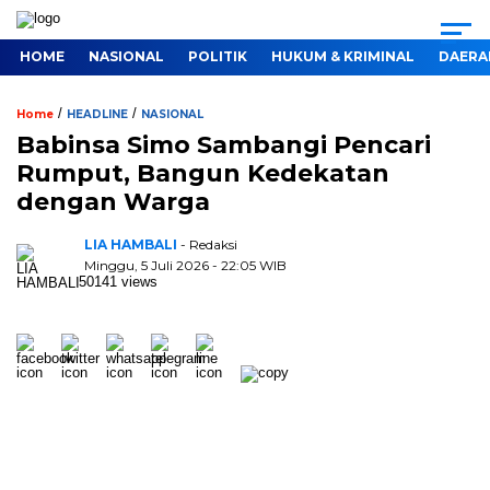
HOME
NASIONAL
POLITIK
HUKUM & KRIMINAL
DAERA
/
/
Home
HEADLINE
NASIONAL
Babinsa Simo Sambangi Pencari
Rumput, Bangun Kedekatan
dengan Warga
LIA HAMBALI
- Redaksi
Minggu, 5 Juli 2026 - 22:05 WIB
50141 views