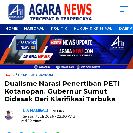
HOME
NASIONAL
POLITIK
HUKUM & KRIMINAL
DAERA
/
/
Home
HEADLINE
NASIONAL
Dualisme Narasi Penertiban PETI
Kotanopan. Gubernur Sumut
Didesak Beri Klarifikasi Terbuka
LIA HAMBALI
- Redaksi
Selasa, 7 Juli 2026 - 22:30 WIB
50149 views