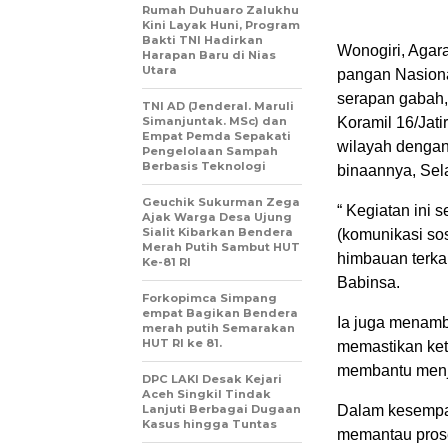
Rumah Duhuaro Zalukhu
Kini Layak Huni, Program
Bakti TNI Hadirkan
Wonogiri, Aga
Harapan Baru di Nias
Utara
pangan Nasiona
serapan gabah,
TNI AD (Jenderal. Maruli
Simanjuntak. MSc) dan
Koramil 16/Jat
Empat Pemda Sepakati
wilayah dengan
Pengelolaan Sampah
Berbasis Teknologi
binaannya, Sela
Geuchik Sukurman Zega
“ Kegiatan ini 
Ajak Warga Desa Ujung
Sialit Kibarkan Bendera
(komunikasi so
Merah Putih Sambut HUT
himbauan terkai
Ke-81 RI
Babinsa.
Forkopimca Simpang
empat Bagikan Bendera
Ia juga menamb
merah putih Semarakan
HUT RI ke 81.
memastikan ket
membantu menja
DPC LAKI Desak Kejari
Aceh Singkil Tindak
Lanjuti Berbagai Dugaan
Dalam kesempat
Kasus hingga Tuntas
memantau prose