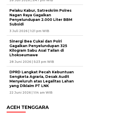
28 Juli 2026 | 5:47 pm WIB
Pelaku Kabur, Satreskrim Polres
Nagan Raya Gagalkan
Penyelundupan 2.000 Liter BBM
Subsidi
3 Juli 2026 | 1:21 pm WIB
Sinergi Bea Cukai dan Polri
Gagalkan Penyelundupan 325
Kilogram Sabu Asal Tailan di
Lhokseumawe
28 Juni 2026 | 5:23 pm WIB
DPRD Langkat Pecah Kebuntuan
Sengketa Agraria, Desak Audit
Menyeluruh atas Legalitas Lahan
yang Diklaim PT LNK
22 Juni 2026 | 1:14 am WIB
ACEH TENGGARA