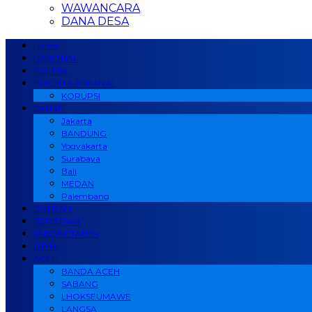
WAWANCARA
DANA DESA
Home
NASIONAL
POLITIK
HUKUM & KRIMINAL
KORUPSI
Daerah
Jakarta
BANDUNG
Yogyakarta
Surabaya
Bali
MEDAN
Palembang
DAERAH
PERISTIWA
JABODETABEK
OPINI
ACEH
BANDA ACEH
SABANG
LHOKSEUMAWE
LANGSA