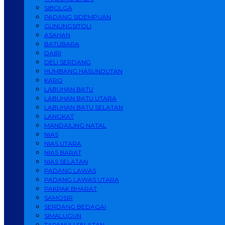
SIBOLGA
PADANG SIDEMPUAN
GUNUNGSITOLI
ASAHAN
BATUBARA
DAIRI
DELI SERDANG
HUMBANG HASUNDUTAN
KARO
LABUHAN BATU
LABUHAN BATU UTARA
LABUHAN BATU SELATAN
LANGKAT
MANDAILING NATAL
NIAS
NIAS UTARA
NIAS BARAT
NIAS SELATAN
PADANG LAWAS
PADANG LAWAS UTARA
PAKPAK BHARAT
SAMOSIR
SERDANG BEDAGAI
SIMALUGUN
TAPANULI SELATAN