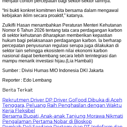
menjadi contoh percepatan bagi sektor-sektor lainnya.
“Ini bukti konkret komitmen kita bersama dalam mengawal
kebijakan iklim secara proaktif,” katanya.
Zulkifli Hasan menambahkan Peraturan Menteri Kehutanan
Nomor 6 Tahun 2026 tentang tata cara perdagangan karbon
di sektor kehutanan diharapkan memberikan kepastian
hukum bagi pelaksanaan perdagangan karbon. Ia berharap
percepatan penyusunan regulasi serupa juga dilakukan di
sektor lain sehingga ekosistem nilai ekonomi karbon
nasional dapat berkembang secara lebih terintegrasi dan
mampu menarik investasi hijau.(Lia Hambali)
Sumber : Divisi Humas MIO Indonesia DKI Jakarta
Reporter : Edo Lembang
Berita Terkait
Rekrutmen Driver DP Driver GoFood Dibuka di Aceh
Tenggara, Peluang Raih Penghasilan dengan Waktu
Kerja Fleksibel
Bersama Bupati, Anak-anak Tanjung Morawa Nikmati
Pengalaman Pertama Nobar di Bioskop
Pemkab Deli Serdang Pertemukan PT Indofarm dan