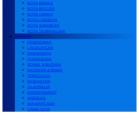
KOTA BEKASI
KOTA BOGOR
KOTA CIMAHI
KOTA CIREBON
KOTA SUKABUMI
KOTA TASIKMALAYA
LAINNYA
PENDIDIKAN
LINGKUNGAN
PARIWISATA
HUMANIORA
SOSIAL & BUDAYA
EKONOMI & BISNIS
TEKNOLOGI
KESEHATAN
OLAHRAGA
ENTERTAIMENT
INSPIRASI
WAWANCARA
DANA DESA