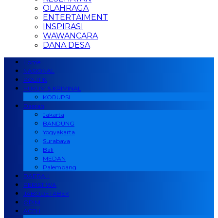
OLAHRAGA
ENTERTAIMENT
INSPIRASI
WAWANCARA
DANA DESA
Home
NASIONAL
POLITIK
HUKUM & KRIMINAL
KORUPSI
Daerah
Jakarta
BANDUNG
Yogyakarta
Surabaya
Bali
MEDAN
Palembang
DAERAH
PERISTIWA
JABODETABEK
OPINI
ACEH