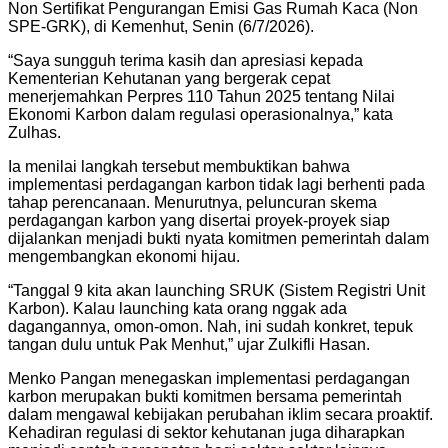
Non Sertifikat Pengurangan Emisi Gas Rumah Kaca (Non
SPE-GRK), di Kemenhut, Senin (6/7/2026).
“Saya sungguh terima kasih dan apresiasi kepada
Kementerian Kehutanan yang bergerak cepat
menerjemahkan Perpres 110 Tahun 2025 tentang Nilai
Ekonomi Karbon dalam regulasi operasionalnya,” kata
Zulhas.
Ia menilai langkah tersebut membuktikan bahwa
implementasi perdagangan karbon tidak lagi berhenti pada
tahap perencanaan. Menurutnya, peluncuran skema
perdagangan karbon yang disertai proyek-proyek siap
dijalankan menjadi bukti nyata komitmen pemerintah dalam
mengembangkan ekonomi hijau.
“Tanggal 9 kita akan launching SRUK (Sistem Registri Unit
Karbon). Kalau launching kata orang nggak ada
dagangannya, omon-omon. Nah, ini sudah konkret, tepuk
tangan dulu untuk Pak Menhut,” ujar Zulkifli Hasan.
Menko Pangan menegaskan implementasi perdagangan
karbon merupakan bukti komitmen bersama pemerintah
dalam mengawal kebijakan perubahan iklim secara proaktif.
Kehadiran regulasi di sektor kehutanan juga diharapkan