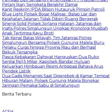
Petani Ikan, Sengketa Berakhir Damai
Kanit Reskrim IPDA Bilson Hutauruk Pimpin Patroli
Blue Light Polsek Bosar Maligas : Balap Liar dan
Kejahatan Jalanan Tidak Diberi Ruang Bergerak
Sinergi Solid Polsek Jorlang Hataran, Jatanras dan
Inafis Polres Simalungun Ungkap Kronologi Musibah
Anak Tertimpa Kayu Broti
Tak Kenal Batas Wilayah, Tim Jatanras Polres
Simalungun Bersama Polsek Gunung Malela Buru
Pelaku Curas hingga Provinsi Riau dan Berhasil
Bekuk Tersangka
Pasca Kebakaran Dahsyat Hanguskan Dua Ruko
Senilai Rp1,5 Miliar, Kapolsek Bandar Huluan
Keluarkan Himbauan Resmi Antisipasi Bahaya Arus
Pendek Listrik
Dua Gadis Menangis Saat Digerebek di Kamar Tempat
Hiburan Malam, Polsek Gunung Malela Bongkar
Jaringan Pemakai Sabu di Simalungun
Berita Terbaru
ACEH