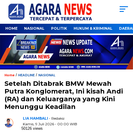
HOME
NASIONAL
POLITIK
HUKUM & KRIMINAL
DAERA
/
/
Home
HEADLINE
NASIONAL
Setelah Ditabrak BMW Mewah
Putra Konglomerat, Ini kisah Andi
(RA) dan Keluarganya yang Kini
Menunggu Keadilan
LIA HAMBALI
- Redaksi
Kamis, 9 Juli 2026 - 00:00 WIB
50126 views