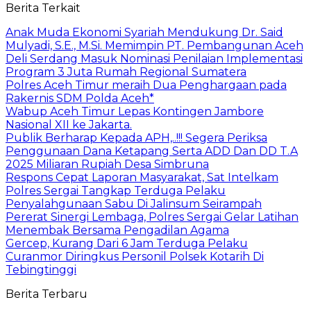
Berita Terkait
Anak Muda Ekonomi Syariah Mendukung Dr. Said
Mulyadi, S.E., M.Si. Memimpin PT. Pembangunan Aceh
Deli Serdang Masuk Nominasi Penilaian Implementasi
Program 3 Juta Rumah Regional Sumatera
Polres Aceh Timur meraih Dua Penghargaan pada
Rakernis SDM Polda Aceh*
Wabup Aceh Timur Lepas Kontingen Jambore
Nasional XII ke Jakarta.
Publik Berharap Kepada APH,..!!! Segera Periksa
Penggunaan Dana Ketapang Serta ADD Dan DD T.A
2025 Miliaran Rupiah Desa Simbruna
Respons Cepat Laporan Masyarakat, Sat Intelkam
Polres Sergai Tangkap Terduga Pelaku
Penyalahgunaan Sabu Di Jalinsum Seirampah
Pererat Sinergi Lembaga, Polres Sergai Gelar Latihan
Menembak Bersama Pengadilan Agama
Gercep, Kurang Dari 6 Jam Terduga Pelaku
Curanmor Diringkus Personil Polsek Kotarih Di
Tebingtinggi
Berita Terbaru