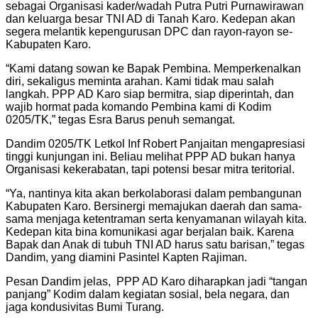
sebagai Organisasi kader/wadah Putra Putri Purnawirawan
dan keluarga besar TNI AD di Tanah Karo. Kedepan akan
segera melantik kepengurusan DPC dan rayon-rayon se-
Kabupaten Karo.
“Kami datang sowan ke Bapak Pembina. Memperkenalkan
diri, sekaligus meminta arahan. Kami tidak mau salah
langkah. PPP AD Karo siap bermitra, siap diperintah, dan
wajib hormat pada komando Pembina kami di Kodim
0205/TK,” tegas Esra Barus penuh semangat.
Dandim 0205/TK Letkol Inf Robert Panjaitan mengapresiasi
tinggi kunjungan ini. Beliau melihat PPP AD bukan hanya
Organisasi kekerabatan, tapi potensi besar mitra teritorial.
“Ya, nantinya kita akan berkolaborasi dalam pembangunan
Kabupaten Karo. Bersinergi memajukan daerah dan sama-
sama menjaga ketentraman serta kenyamanan wilayah kita.
Kedepan kita bina komunikasi agar berjalan baik. Karena
Bapak dan Anak di tubuh TNI AD harus satu barisan,” tegas
Dandim, yang diamini Pasintel Kapten Rajiman.
Pesan Dandim jelas, PPP AD Karo diharapkan jadi “tangan
panjang” Kodim dalam kegiatan sosial, bela negara, dan
jaga kondusivitas Bumi Turang.