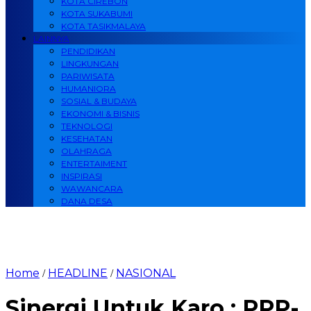
KOTA CIREBON
KOTA SUKABUMI
KOTA TASIKMALAYA
LAINNYA
PENDIDIKAN
LINGKUNGAN
PARIWISATA
HUMANIORA
SOSIAL & BUDAYA
EKONOMI & BISNIS
TEKNOLOGI
KESEHATAN
OLAHRAGA
ENTERTAIMENT
INSPIRASI
WAWANCARA
DANA DESA
Home
HEADLINE
NASIONAL
/
/
Sinergi Untuk Karo : PPP-