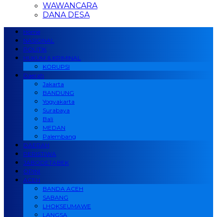
WAWANCARA
DANA DESA
Home
NASIONAL
POLITIK
HUKUM & KRIMINAL
KORUPSI
Daerah
Jakarta
BANDUNG
Yogyakarta
Surabaya
Bali
MEDAN
Palembang
DAERAH
PERISTIWA
JABODETABEK
OPINI
ACEH
BANDA ACEH
SABANG
LHOKSEUMAWE
LANGSA