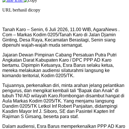
URL berhasil dicopy
Tanah Karo – Senin, 6 Juli 2026, 11.00 WIB, AgaraNews .
Com – Markas Kodim 0205/Tanah Karo di Jalan Djamin
Ginting, Desa Raya, Kecamatan Berastagi, Senin siang
dipenuhi wajah-wajah muda semangat.
Jajaran Dewan Pimpinan Cabang Persatuan Putra Putri
Angkatan Darat Kabupaten Karo / DPC PPP AD Karo
bertamu. Dipimpin Ketuanya, Esra Barus selaku ketua,
mereka melakukan audiensi silaturahmi langsung ke
komando teritorial, Kodim 0205/TK.
Tujuannya, perkenalkan diri, minta arahan jelang pelantikan
pengurus, dan mengikat kembali tali “Bapak dan Anak” di
tubuh TNI AD wilayah Karo.
Rombongan disambut hangat di
Aula Markas Kodim 0205/TK. Yang menjamu langsung
Dandim 0205/TK Letkol Inf Robert Panjaitan, didampingi
Kasdim Mayor Inf J. Siboro, SE dan Pasintel Kapten Inf
Rajiman S Girsang, beserta para staf.
Dalam audiensi, Esra Barus memperkenalkan PPP AD Karo