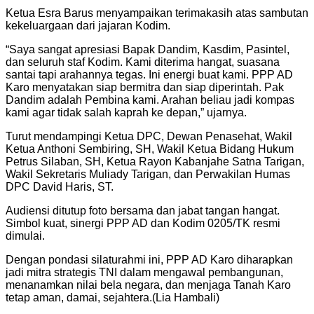
Ketua Esra Barus menyampaikan terimakasih atas sambutan
kekeluargaan dari jajaran Kodim.
“Saya sangat apresiasi Bapak Dandim, Kasdim, Pasintel,
dan seluruh staf Kodim. Kami diterima hangat, suasana
santai tapi arahannya tegas. Ini energi buat kami. PPP AD
Karo menyatakan siap bermitra dan siap diperintah. Pak
Dandim adalah Pembina kami. Arahan beliau jadi kompas
kami agar tidak salah kaprah ke depan,” ujarnya.
Turut mendampingi Ketua DPC, Dewan Penasehat, Wakil
Ketua Anthoni Sembiring, SH, Wakil Ketua Bidang Hukum
Petrus Silaban, SH, Ketua Rayon Kabanjahe Satna Tarigan,
Wakil Sekretaris Muliady Tarigan, dan Perwakilan Humas
DPC David Haris, ST.
Audiensi ditutup foto bersama dan jabat tangan hangat.
Simbol kuat, sinergi PPP AD dan Kodim 0205/TK resmi
dimulai.
Dengan pondasi silaturahmi ini, PPP AD Karo diharapkan
jadi mitra strategis TNI dalam mengawal pembangunan,
menanamkan nilai bela negara, dan menjaga Tanah Karo
tetap aman, damai, sejahtera.(Lia Hambali)