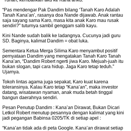
“Pas mendengar Pak Dandim bilang ‘Tanah Karo Adalah
Tanah Kana’an’, rasanya doa Nande dijawab. Anak rantau
saja sayang sama Karo, masa kita anak Karo mau rusak
sendiri?” tuturnya sambil genggam salib kayu.
Kini Nande sudah balik ke ladangnya. Cucunya jadi guru
SD. Baginya, kalimat Dandim = obat luka.
Sementara Ketua Merga Silima Karo menyambut positif
pernyataan Dandim yang mengatakan Tanah Karo Tanah
Kana’an, “Dandim Robert ngerti jiwa Karo. Mejuah-juah itu
bukan slogan, tapi cara hidup. Jaga Karo tetap teduh.”
Ujarnya.
Tokoh lintas agama juga sepakat, Karo kuat karena
toleransinya. Kalau Karo tetap “Kana’an”, maka investor
datang, wisatawan nyaman, anak muda betah tinggal
bangun daerahnya sendiri.
Pesan Penutup Dandim : Kana’an Dirawat, Bukan Dicari
Letkol Robert menutup pesannya dengan kalimat yang kini
jadi pegangan Babinsa 0205/TK di setiap apel :
“Kana’an tidak ada di peta Google. Kana’an dirawat setiap