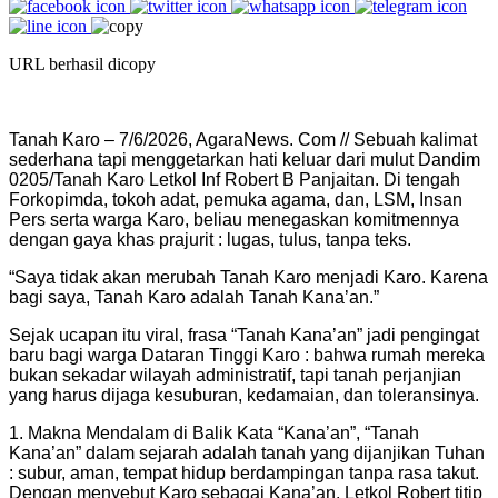
URL berhasil dicopy
Tanah Karo – 7/6/2026, AgaraNews. Com // Sebuah kalimat
sederhana tapi menggetarkan hati keluar dari mulut Dandim
0205/Tanah Karo Letkol Inf Robert B Panjaitan. Di tengah
Forkopimda, tokoh adat, pemuka agama, dan, LSM, Insan
Pers serta warga Karo, beliau menegaskan komitmennya
dengan gaya khas prajurit : lugas, tulus, tanpa teks.
“Saya tidak akan merubah Tanah Karo menjadi Karo. Karena
bagi saya, Tanah Karo adalah Tanah Kana’an.”
Sejak ucapan itu viral, frasa “Tanah Kana’an” jadi pengingat
baru bagi warga Dataran Tinggi Karo : bahwa rumah mereka
bukan sekadar wilayah administratif, tapi tanah perjanjian
yang harus dijaga kesuburan, kedamaian, dan toleransinya.
1. Makna Mendalam di Balik Kata “Kana’an”, “Tanah
Kana’an” dalam sejarah adalah tanah yang dijanjikan Tuhan
: subur, aman, tempat hidup berdampingan tanpa rasa takut.
Dengan menyebut Karo sebagai Kana’an, Letkol Robert titip