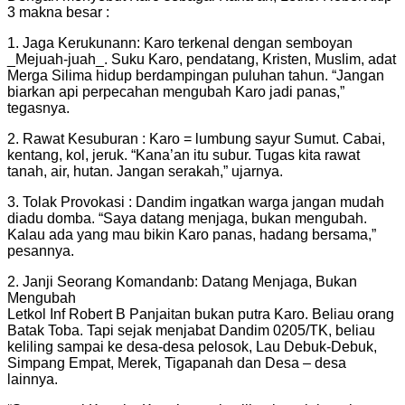
3 makna besar :
1. Jaga Kerukunann: Karo terkenal dengan semboyan
_Mejuah-juah_. Suku Karo, pendatang, Kristen, Muslim, adat
Merga Silima hidup berdampingan puluhan tahun. “Jangan
biarkan api perpecahan mengubah Karo jadi panas,”
tegasnya.
2. Rawat Kesuburan : Karo = lumbung sayur Sumut. Cabai,
kentang, kol, jeruk. “Kana’an itu subur. Tugas kita rawat
tanah, air, hutan. Jangan serakah,” ujarnya.
3. Tolak Provokasi : Dandim ingatkan warga jangan mudah
diadu domba. “Saya datang menjaga, bukan mengubah.
Kalau ada yang mau bikin Karo panas, hadang bersama,”
pesannya.
2. Janji Seorang Komandanb: Datang Menjaga, Bukan
Mengubah
Letkol Inf Robert B Panjaitan bukan putra Karo. Beliau orang
Batak Toba. Tapi sejak menjabat Dandim 0205/TK, beliau
keliling sampai ke desa-desa pelosok, Lau Debuk-Debuk,
Simpang Empat, Merek, Tigapanah dan Desa – desa
lainnya.