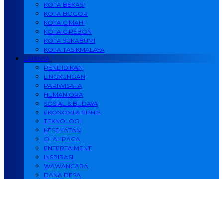
KOTA BEKASI
KOTA BOGOR
KOTA CIMAHI
KOTA CIREBON
KOTA SUKABUMI
KOTA TASIKMALAYA
LAINNYA
PENDIDIKAN
LINGKUNGAN
PARIWISATA
HUMANIORA
SOSIAL & BUDAYA
EKONOMI & BISNIS
TEKNOLOGI
KESEHATAN
OLAHRAGA
ENTERTAIMENT
INSPIRASI
WAWANCARA
DANA DESA