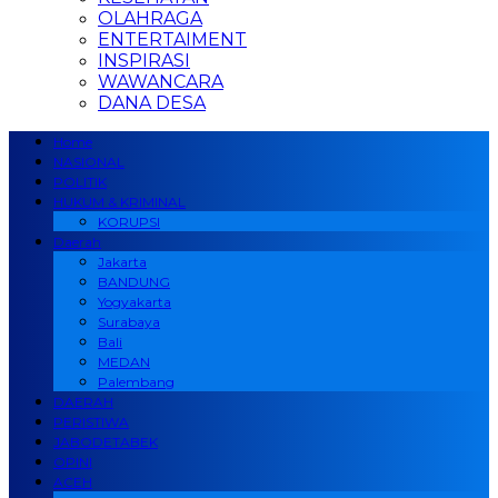
OLAHRAGA
ENTERTAIMENT
INSPIRASI
WAWANCARA
DANA DESA
Home
NASIONAL
POLITIK
HUKUM & KRIMINAL
KORUPSI
Daerah
Jakarta
BANDUNG
Yogyakarta
Surabaya
Bali
MEDAN
Palembang
DAERAH
PERISTIWA
JABODETABEK
OPINI
ACEH