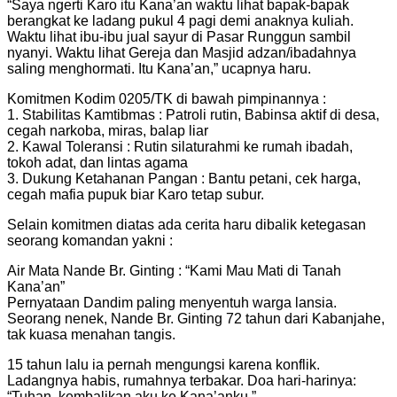
“Saya ngerti Karo itu Kana’an waktu lihat bapak-bapak
berangkat ke ladang pukul 4 pagi demi anaknya kuliah.
Waktu lihat ibu-ibu jual sayur di Pasar Runggun sambil
nyanyi. Waktu lihat Gereja dan Masjid adzan/ibadahnya
saling menghormati. Itu Kana’an,” ucapnya haru.
Komitmen Kodim 0205/TK di bawah pimpinannya :
1. Stabilitas Kamtibmas : Patroli rutin, Babinsa aktif di desa,
cegah narkoba, miras, balap liar
2. Kawal Toleransi : Rutin silaturahmi ke rumah ibadah,
tokoh adat, dan lintas agama
3. Dukung Ketahanan Pangan : Bantu petani, cek harga,
cegah mafia pupuk biar Karo tetap subur.
Selain komitmen diatas ada cerita haru dibalik ketegasan
seorang komandan yakni :
Air Mata Nande Br. Ginting : “Kami Mau Mati di Tanah
Kana’an”
Pernyataan Dandim paling menyentuh warga lansia.
Seorang nenek, Nande Br. Ginting 72 tahun dari Kabanjahe,
tak kuasa menahan tangis.
15 tahun lalu ia pernah mengungsi karena konflik.
Ladangnya habis, rumahnya terbakar. Doa hari-harinya:
“Tuhan, kembalikan aku ke Kana’anku.”