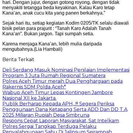
hari. Dengan jujur, dengan gotong royong, dengan tidak
menyakiti tetangga beda keyakinan. Kalau Karo tetap
Kana’an, anak cucu kita yang panen berkahnya.”
Sejak hari itu, setiap kegiatan Kodim 0205/TK selalu diawali
bisik pelan para prajurit : “Tanah Karo Adalah Tanah
Kana’an”. Bukan jargon. Tapi sumpah setia.
Karena menjaga Kana’an, lebih mulia daripada
mengubahnya.(Lia Hambali)
Berita Terkait
Deli Serdang Masuk Nominasi Penilaian Implementasi
Program 3 Juta Rumah Regional Sumatera
Polres Aceh Timur meraih Dua Penghargaan pada
Rakernis SDM Polda Aceh*
Wabup Aceh Timur Lepas Kontingen Jambore
Nasional XII ke Jakarta.
Publik Berharap Kepada APH,..!!! Segera Periksa
Penggunaan Dana Ketapang Serta ADD Dan DD T.A
2025 Miliaran Rupiah Desa Simbruna
Respons Cepat Laporan Masyarakat, Sat Intelkam
Polres Sergai Tangkap Terduga Pelaku
Penyalahgunaan Sabu Di Jalinsum Seirampah